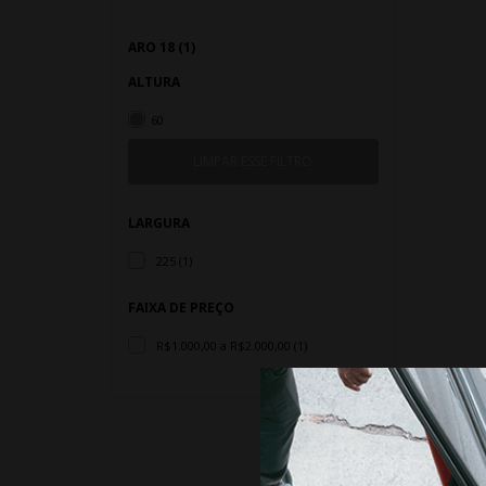
ARO 18 (1)
ALTURA
60
LARGURA
225 (1)
FAIXA DE PREÇO
R$1.000,00 a R$2.000,00 (1)