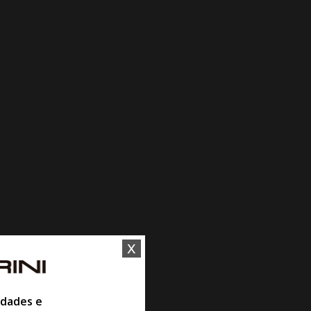
x
idades e