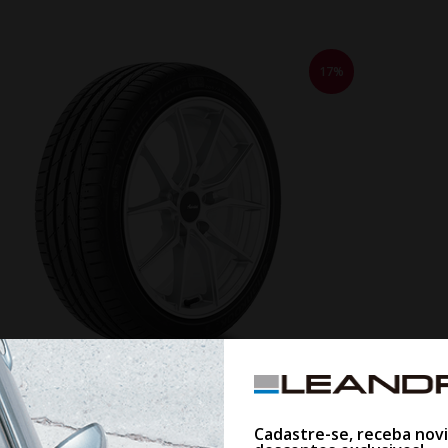
17%
WHATSAPP 11 99610-2927
PNEU HANKOOK K117C VENTUS S1 EVO 2 225/60R18 104W
Cadastre-se, receba nov
RUNFLAT