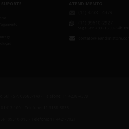
 SUPORTE
ATENDIMENTO
(11) 4238 - 4379
rar
(11) 99610-2927
Pagamento
Seg á Sex: 8:00 - 18:00 - Sáb: 8:
Entrega
contato@leandrinistore.co
volução
do Sul - SP, 09580-140 - Telefone: 11 4238-4379
P, 01413-100 - Telefone: 11 3138-3838
- SP, 09510-010 - Telefone: 11 4421-7021