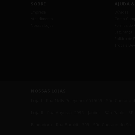
SOBRE
AJUDA &
Empresa
Dúvidas
Atendimento
Como Comp
Nossas Lojas
Formas de 
Segurança
Política de 
Troca e De
NOSSAS LOJAS
Loja I - Rua Nelly Pelegrino, 651/659 - São Caetano 
Loja II - Rua Augusta, 2995 - Jardins - São Paulo - S
Blindadora - Rua Baraldi - 399 - São Caetano do Sul 