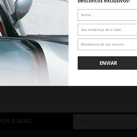
descontos exclusivos!
De R$ 2.047,65
Por R$ 1.699,55
ENVIAR
RIOR
1
PRÓXIMO
POR E-MAIL