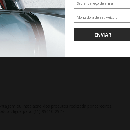
ENVIAR
tagem ou instalação dos produtos realizada por terceiros.
duto, ligue para: (11) 99610-2927