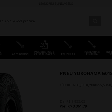
LEANDRINI BLINDAGENS
S
POLIMENTOS E
FUNILARIA E
INS
N
ACESSÓRIOS
CRISTALIZAÇÃO
PELÍCULAS
PINTURA
S
PNEU YOKOHAMA G018 A
CÓD. REF.
G018_PNEU_YOKO295_55R20
De:
R$ 3.955,05
Por:
R$ 3.361,79