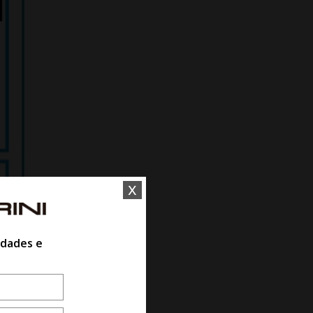
x
idades e