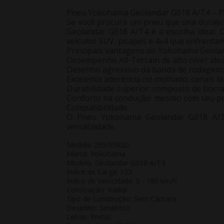
Pneu Yokohama Geolandar G018 A/T4 – Pe
Se você procura um pneu que una durabil
Geolandar G018 A/T4 é a escolha ideal. 
veículos SUV, picapes e 4x4 que enfrenta
Principais vantagens do Yokohama Geola
Desempenho All-Terrain de alto nível:
idea
Desenho agressivo da banda de rodagem:
Excelente aderência no molhado:
canais l
Durabilidade superior:
composto de borrach
Conforto na condução:
mesmo com seu perf
Compatibilidade:
O Pneu Yokohama Geolandar G018 A/T4 
versatilidade.
Medida: 295/55R20
Marca: Yokohama
Modelo: Geolandar G018 A/T4
Índice de Carga: 123
Índice de Velocidade: S - 180 km/h
Construção: Radial
Tipo de Construção: Sem Câmara
Desenho: Simétrico
Letras: Pretas