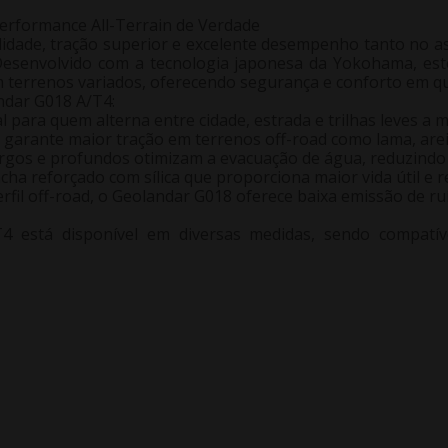
rformance All-Terrain de Verdade
idade, tração superior e excelente desempenho tanto no a
Desenvolvido com a tecnologia japonesa da Yokohama, este 
m terrenos variados, oferecendo segurança e conforto em qu
ndar G018 A/T4:
l para quem alterna entre cidade, estrada e trilhas leves a 
garante maior tração em terrenos off-road como lama, arei
argos e profundos otimizam a evacuação de água, reduzindo
a reforçado com sílica que proporciona maior vida útil e re
il off-road, o Geolandar G018 oferece baixa emissão de ru
está disponível em diversas medidas, sendo compatív