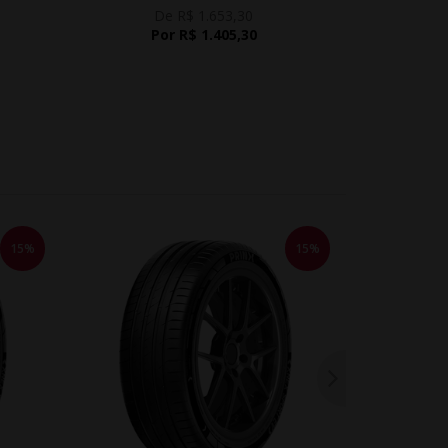
De R$ 1.653,30
D
Por R$ 1.405,30
15%
15%