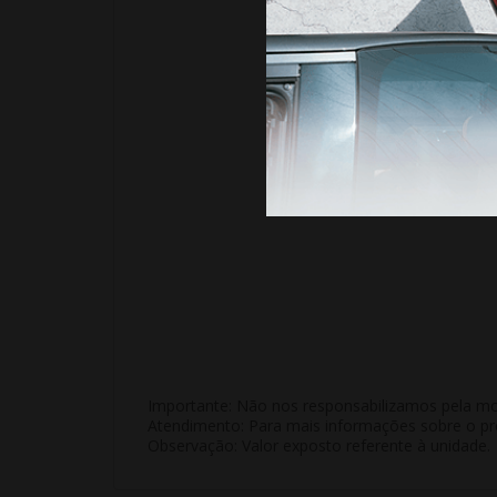
Importante:
Não nos responsabilizamos pela mon
Atendimento:
Para mais informações sobre o pro
Observação:
Valor exposto referente à
unidade
.