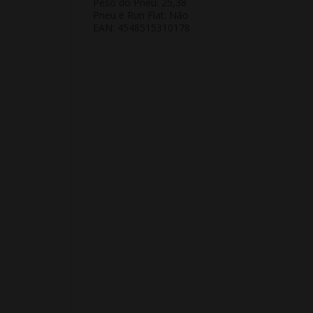
Peso do Pneu: 25,38
Pneu é Run Flat: Não
EAN: 4548515310178