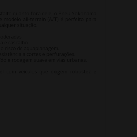
sfalto quanto fora dele, o Pneu Yokohama
modelo all-terrain (A/T) é perfeito para
alquer situação.
moderadas.
a e cascalho.
 o risco de aquaplanagem.
sistência a cortes e perfurações.
ído e rodagem suave em vias urbanas.
el com veículos que exigem robustez e