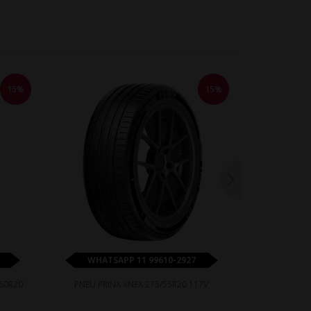
15%
15%
WHATSAPP 11 99610-2927
WHATS
60R20
PNEU PRINX XNEX 275/55R20 117V
PNEU PRI