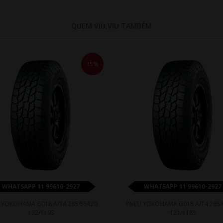
QUEM VIU,VIU TAMBÉM
15%
WHATSAPP 11 99610-2927
WHATSAPP 11 99610-2927
 YOKOHAMA G018 A/T4 285/55R20
PNEU YOKOHAMA G018 A/T4 265/
122/119S
121/118S