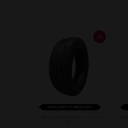
7%
WHATSAPP 11 99610-2927
PNEU DELINTE 265/50R20 111W XL DS3
PNEU
SUV