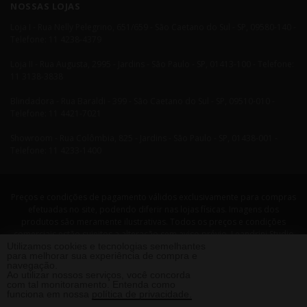
NOSSAS LOJAS
Loja I - Rua Nelly Pelegrino, 651/659 - São Caetano do Sul - SP, 09580-140 -
Telefone: 11 4238-4379
Loja II - Rua Augusta, 2995 - Jardins - São Paulo - SP, 01413-100 - Telefone:
11 3138-3838
Blindadora - Rua Baraldi - 399 - São Caetano do Sul - SP, 09510-010 -
Telefone: 11 4421-7021
Showroom - Rua Colômbia, 825 - Jardins - São Paulo - SP, 01438-001 -
Telefone: 11 4233-1400
Preços e condições de pagamento válidos exclusivamente para compras
efetuadas no site, podendo diferir nas lojas físicas. Imagens dos
produtos são meramente ilustrativas. Todos os preços e condições
comerciais estão sujeitos a alteração sem aviso prévio. Leandrini Studio
Utilizamos cookies e tecnologias semelhantes
Design. CNPJ: 08058479/0001-29 Rua Nelly Pellegrino, 651 CEP: 09580-140
para melhorar sua experiência de compra e
- São Caetano do Sul - SP Telefone: 11 4238 4379 Leandrini - Todos os
navegação.
direitos reservados. 2013 ®
Ao utilizar nossos serviços, você concorda
com tal monitoramento. Entenda como
funciona em nossa
política de privacidade.