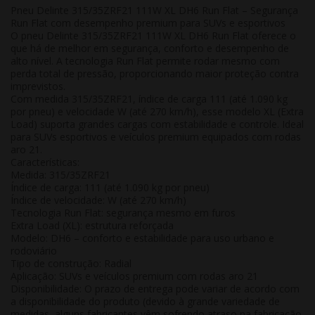
Pneu Delinte 315/35ZRF21 111W XL DH6 Run Flat – Segurança
Run Flat com desempenho premium para SUVs e esportivos
O
pneu Delinte 315/35ZRF21 111W XL DH6 Run Flat
oferece o
que há de melhor em
segurança, conforto e desempenho de
alto nível
. A tecnologia
Run Flat
permite rodar mesmo com
perda total de pressão, proporcionando
maior proteção contra
imprevistos
.
Com
medida 315/35ZRF21
, índice de carga
111 (até 1.090 kg
por pneu)
e velocidade
W (até 270 km/h)
, esse modelo
XL (Extra
Load)
suporta grandes cargas com estabilidade e controle. Ideal
para
SUVs esportivos e veículos premium
equipados com rodas
aro 21.
Características:
Medida: 315/35ZRF21
Índice de carga: 111 (até 1.090 kg por pneu)
Índice de velocidade: W (até 270 km/h)
Tecnologia Run Flat: segurança mesmo em furos
Extra Load (XL): estrutura reforçada
Modelo: DH6 – conforto e estabilidade para uso urbano e
rodoviário
Tipo de construção: Radial
Aplicação: SUVs e veículos premium com rodas aro 21
Disponibilidade:
O prazo de entrega pode variar de acordo com
a disponibilidade do produto (devido à grande variedade de
medidas, alguns fabricantes vêm sofrendo atraso na fabricação