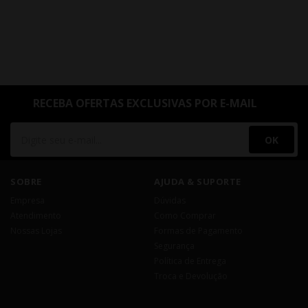
RECEBA OFERTAS EXCLUSIVAS POR E-MAIL
OK
SOBRE
AJUDA & SUPORTE
Empresa
Dúvidas
Atendimento
Como Comprar
Nossas Lojas
Formas de Pagamento
Segurança
Política de Entrega
Troca e Devolução