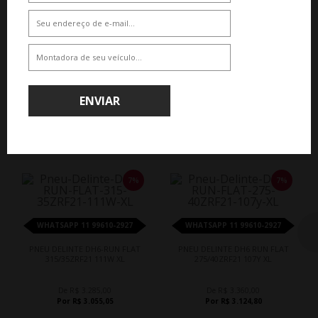
De R$ 3.285,00
De R$ 3.360,00
Por R$ 3.055,05
Por R$ 3.124,80
ENVIAR
QUEM COMPROU, COMPROU TAMBÉM
7%
7%
WHATSAPP 11 99610-2927
WHATSAPP 11 99610-2927
PNEU DELINTE DH6-RUN FLAT
PNEU DELINTE DH6 RUN FLAT
315/35ZRF21 111W XL
275/40ZRF21 107Y XL
De R$ 3.285,00
De R$ 3.360,00
Por R$ 3.055,05
Por R$ 3.124,80