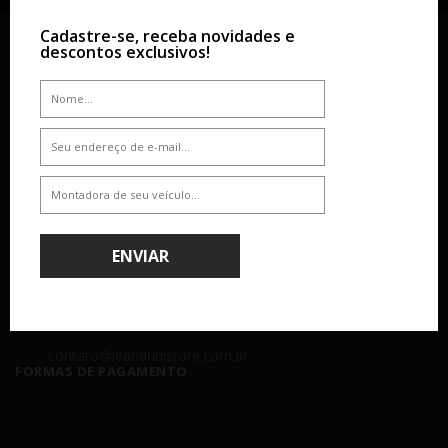
Cadastre-se, receba novidades e
SOBRE
AJUDA & SUPORTE
descontos exclusivos!
Empresa
Dúvidas
Atendimento
Como Comprar
Nossas Lojas
Formas de Pagamento
Segurança
Política de Entrega
Troca e Devolução
ATENDIMENTO
ENVIAR
(11) 4238 - 4379
(11) 99610-2927
Seg á Sex: 8:00 - 18:00 - Sáb: 8:00 - 14:00
contato@leandrinistore.com.br
FORMAS DE PAGAMENTO