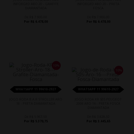
INFORGED ARO 20 - GRAFITE
INFORGED ARO 20 - PRETA
DIAMANTADA
FOSCA
De R$ 7.900,00
De R$ 7.900,00
Por R$ 6.478,00
Por R$ 6.478,00
10%
10%
WHATSAPP 11 99610-2927
WHATSAPP 11 99610-2927
JOGO RODA B.A.R STROLLER ARO
JOGO RODA KR S05 PEUGEOT
18 - PRETA DIAMANTADA
2008 ARO 16 - PRETA FOSCA
DIAMANTADA
De R$ 5.967,50
De R$ 3.828,50
Por R$ 5.370,75
Por R$ 3.445,65