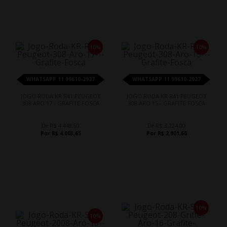
10%
10%
WHATSAPP 11 99610-2927
WHATSAPP 11 99610-2927
JOGO RODA KR R41 PEUGEOT
JOGO RODA KR R41 PEUGEOT
308 ARO 17 - GRAFITE FOSCA
308 ARO 15 - GRAFITE FOSCA
De R$ 4.448,50
De R$ 3.224,00
Por R$ 4.003,65
Por R$ 2.901,60
10%
10%