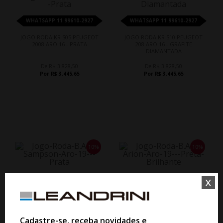
WHATSAPP 11 99610-2927
WHATSAPP 11 99610-2927
JOGO RODA KR S05 PEUGEOT
JOGO RODA KR S10 PEUGEOT
2008 ARO 16 - PRATA
208 ARO 16 - GRAFITE
DIAMANTADA
De R$ 3.828,50
De R$ 3.828,50
Por R$ 3.445,65
Por R$ 3.445,65
10%
10%
x
WHATSAPP 11 99610-2927
WHATSAPP 11 99610-2927
JOGO RODA B.A.R SAMPSON ARO
JOGO RODA B.A.R ARION ARO 19
19 - PRATA
- PRETA BRILHANTE
Cadastre-se, receba novidades e