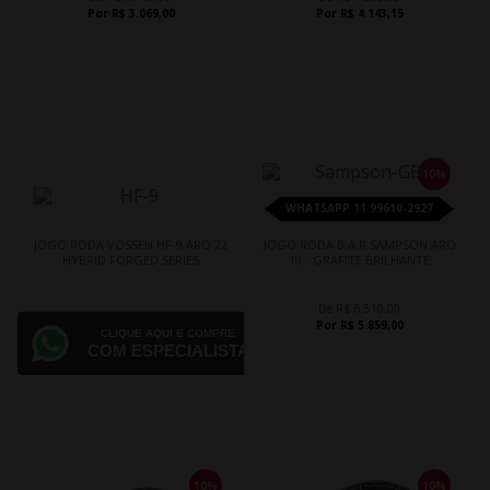
Por R$ 3.069,00
Por R$ 4.143,15
10%
WHATSAPP 11 99610-2927
JOGO RODA VOSSEN HF-9 ARO 22
JOGO RODA B.A.R SAMPSON ARO
HYBRID FORGED SERIES
19 - GRAFITE BRILHANTE
De R$ 6.510,00
Por R$ 5.859,00
CLIQUE AQUI E COMPRE
COM ESPECIALISTA
10%
10%