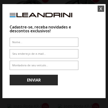
x
Cadastre-se, receba novidades e
descontos exclusivos!
WHATSAPP 11 99610-2927
WHATSAPP 11 99610-2927
JOGO RODA B.A.R ARION ARO 19
JOGO RODA B.A.R SAMPSON ARO
- GRAFITE BRILHANTE
18 - GRAFITE BRILHANTE
De R$ 6.510,00
De R$ 6.014,00
Por R$ 5.859,00
Por R$ 5.412,60
ENVIAR
10%
10%