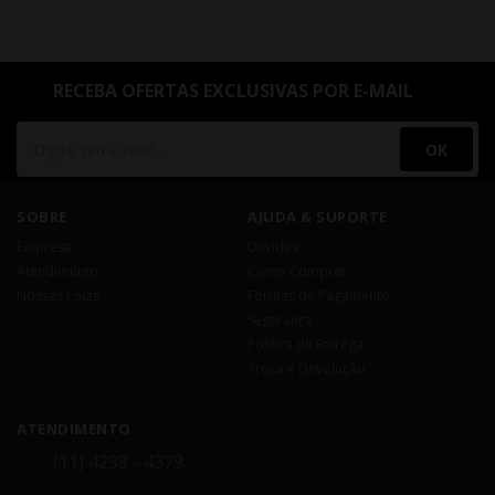
RECEBA OFERTAS EXCLUSIVAS POR E-MAIL
OK
SOBRE
AJUDA & SUPORTE
Empresa
Dúvidas
Atendimento
Como Comprar
Nossas Lojas
Formas de Pagamento
Segurança
Política de Entrega
Troca e Devolução
ATENDIMENTO
(11) 4238 - 4379