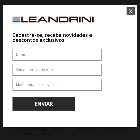
x
De R$ 7.800,00
De R$ 9.870,00
Por R$ 6.396,00
Por R$ 8.093,40
Cadastre-se, receba novidades e
descontos exclusivos!
18%
18%
ENVIAR
WHATSAPP 11 99610-2927
WHATSAPP 11 99610-2927
JOGO RODA PRESENZA PRZ 3000
JOGO RODA PRZ 1950 ARO 17 -
ARO 20 - PRETA
GRAFITE