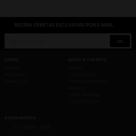
RECEBA OFERTAS EXCLUSIVAS POR E-MAIL
OK
SOBRE
AJUDA & SUPORTE
Empresa
Dúvidas
Atendimento
Como Comprar
Nossas Lojas
Formas de Pagamento
Segurança
Política de Entrega
Troca e Devolução
ATENDIMENTO
(11) 4238 - 4379