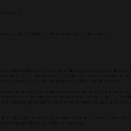
ncomenda )
com a opção escolhida e personalizada para cada veículo.
nos Estados Unidos: O prazo para fabricação e entrega pode variar d
rte marítimo. Caso queira um prazo de fabricação menor, o mesmo po
r será alterado e o cliente irá arcar com a diferença do mesmo.
da mercadoria em nosso site, entraremos em contato por telefone par
om modelo e ano do veículo em que a mesma será aplicada. Caso o clie
 mesmo pagará a diferença de valor por meio de cartão, boleto ou 
do e feito sob encomenda o mesmo não poderá ser trocado ou devo
tagem dos produtos realizada por terceiros.