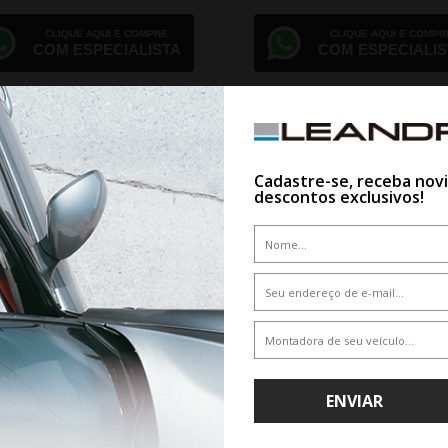
CLIQUE AQUI E COMPRE
CLIQUE AQUI E COMPR
COM ESPECIALISTA
COM ESPECIALIS
Cadastre-se, receba nov
descontos exclusivos!
ENVIAR
GO RODA VOSSEN HFX-1 ARO 24
JOGO RODA VOSSEN HF-8 ARO 
HYBRID FORGED SERIES
HYBRID FORGED SERIES