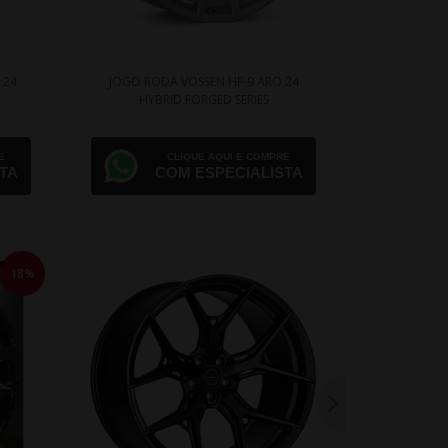
 24
JOGO RODA VOSSEN HF-9 ARO 24
JOGO ROD
HYBRID FORGED SERIES
HYB
E
CLIQUE AQUI E COMPRE
TA
COM ESPECIALISTA
18%