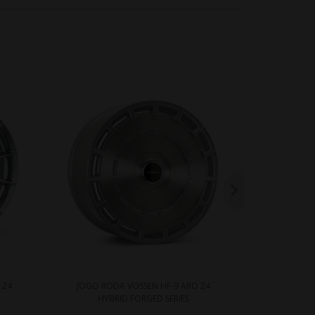
 24
JOGO RODA VOSSEN HF-9 ARO 24
JOGO ROD
HYBRID FORGED SERIES
HYB