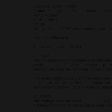
Características do Produto:
Produto Fabricado nos Estados Unidos. ( Sob E
Marca: Vossen
Modelo: HF6-1
Aro 24
Furação, Tala e Off-SET: Pode variar de acordo 
Pintura: Escolhe a cor.
Itens na embalagem: 4,00 item(s)
Importante :
Disponibilidade sob encomenda sendo fabricado 
escolhida, de 45 a 60 dias referente a transpo
aéreo e pode variar de 7 a 15 dias, porem o valo
Política de compra: Após a compra e aprovação 
furação, off-set, pintura e frete, juntamente c
conforme mencionado no campo disponibilidade o
Importante:
Obs: Todo produto sob encomenda após fabrica
Instalação: Não nos responsabilizamos pela mon