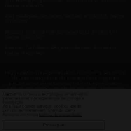
Loja I - Rua Nelly Pelegrino, 651/659 - São Caetano do Sul - SP, 09580-140 -
Telefone: 11 4238-4379
Loja II - Rua Augusta, 2995 - Jardins - São Paulo - SP, 01413-100 - Telefone:
11 3138-3838
Blindadora - Rua Baraldi - 399 - São Caetano do Sul - SP, 09510-010 -
Telefone: 11 4421-7021
Showroom - Rua Colômbia, 825 - Jardins - São Paulo - SP, 01438-001 -
Telefone: 11 4233-1400
Preços e condições de pagamento válidos exclusivamente para compras
efetuadas no site, podendo diferir nas lojas físicas. Imagens dos
produtos são meramente ilustrativas. Todos os preços e condições
comerciais estão sujeitos a alteração sem aviso prévio. Leandrini Studio
Utilizamos cookies e tecnologias semelhantes
Design. CNPJ: 08058479/0001-29 Rua Nelly Pellegrino, 651 CEP: 09580-140
para melhorar sua experiência de compra e
- São Caetano do Sul - SP Telefone: 11 4238 4379 Leandrini - Todos os
navegação.
direitos reservados. 2013 ®
Ao utilizar nossos serviços, você concorda
com tal monitoramento. Entenda como
funciona em nossa
política de privacidade.
Prosseguir