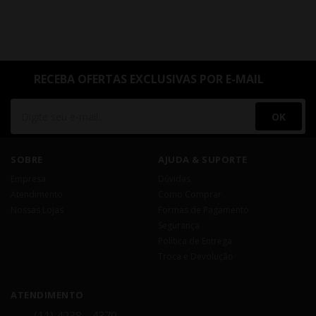
RECEBA OFERTAS EXCLUSIVAS POR E-MAIL
OK
SOBRE
AJUDA & SUPORTE
Empresa
Dúvidas
Atendimento
Como Comprar
Nossas Lojas
Formas de Pagamento
Segurança
Política de Entrega
Troca e Devolução
ATENDIMENTO