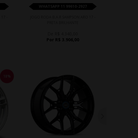
WHATSAPP 11 99610-2927
WHATS
17 -
JOGO RODA B.A.R SAMPSON ARO 17 -
JOGO RODA 
PRETA BRILHANTE
- P
De R$ 4.340,00
D
Por R$ 3.906,00
P
18%