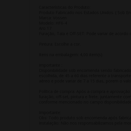
Características do Produto:
Produto Fabricado nos Estados Unidos. ( Sob E
Marca: Vossen
Modelo: HF6-4
Aro 17
Furação, Tala e Off-SET: Pode variar de acordo 
Pintura: Escolhe a cor.
Itens na embalagem: 4,00 item(s)
Importante :
Disponibilidade sob encomenda sendo fabricado 
escolhida, de 45 a 60 dias referente a transpo
aéreo e pode variar de 7 a 15 dias, porem o valo
Política de compra: Após a compra e aprovação 
furação, off-set, pintura e frete, juntamente c
conforme mencionado no campo disponibilidade o
Importante:
Obs: Todo produto sob encomenda após fabrica
Instalação: Não nos responsabilizamos pela mon