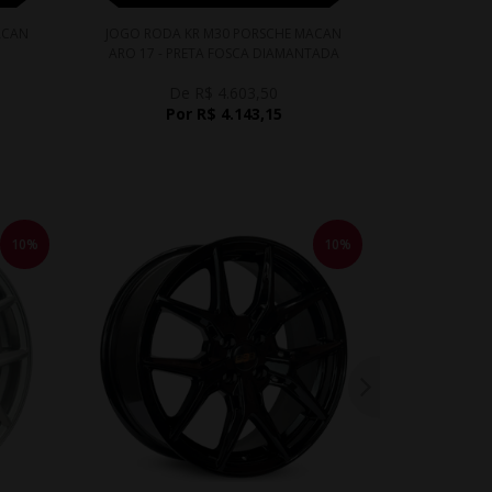
ACAN
JOGO RODA KR M30 PORSCHE MACAN
JOGO RODA
ARO 17 - PRETA FOSCA DIAMANTADA
ARO 1
De R$ 4.603,50
D
Por R$ 4.143,15
P
10%
10%