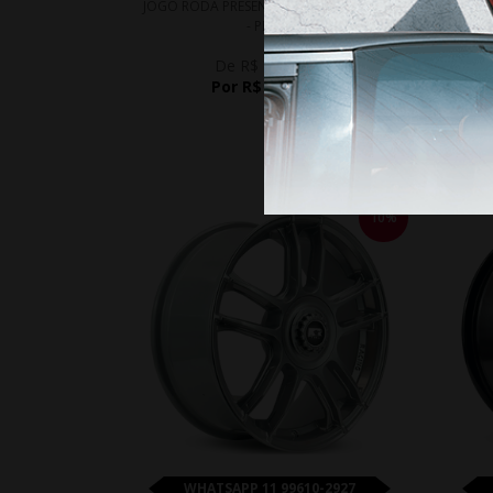
JOGO RODA PRESENZA PRZ 3090 ARO 17
JOG
- PRETA
De R$ 9.700,00
Por R$ 7.954,00
10%
WHATSAPP 11 99610-2927