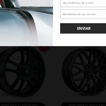
O RODA BMW M8 ARO 17 - PRETA
JOGO RODA BRW 2140 VW TERA AR
DIAMANTADA
GRAFITE DIAMANTADA
De R$ 5.710,00
De R$ 4.592,65
Por R$ 5.139,00
Por R$ 4.133,39
ENVIAR
10%
WHATSAPP 11 99610-2927
WHATSAPP 11 99610-2927