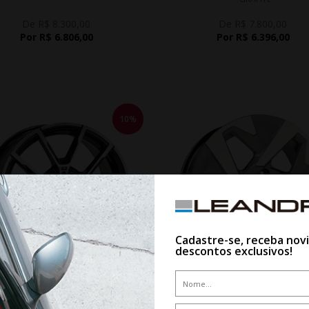
De R$ 8.300,00
De R$ 7.800,00
Por R$ 6.806,00
Por R$ 6.396,00
10%
Cadastre-se, receba nov
descontos exclusivos!
WHATSAPP 11 99610-2927
WHATSAPP 11 99610-2927