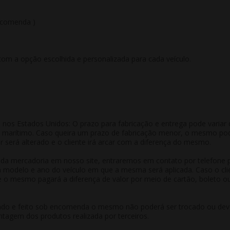
ncomenda )
com a opção escolhida e personalizada para cada veículo.
nos Estados Unidos: O prazo para fabricação e entrega pode variar d
rte marítimo. Caso queira um prazo de fabricação menor, o mesmo po
r será alterado e o cliente irá arcar com a diferença do mesmo.
da mercadoria em nosso site, entraremos em contato por telefone par
om modelo e ano do veículo em que a mesma será aplicada. Caso o clie
 mesmo pagará a diferença de valor por meio de cartão, boleto ou 
do e feito sob encomenda o mesmo não poderá ser trocado ou devo
tagem dos produtos realizada por terceiros.