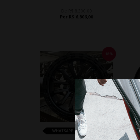
De R$ 8.300,00
Por R$ 6.806,00
18%
WHATSAPP 11 99610-2927