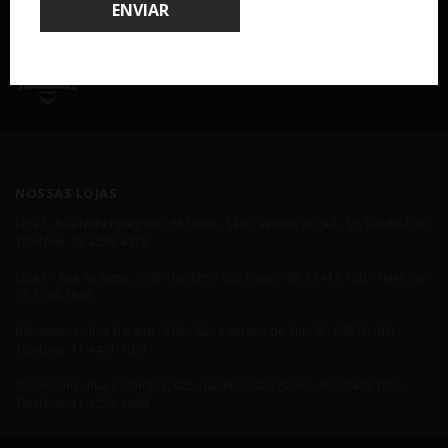
ENVIAR
COMPRA 100% SEGURA
NOSSAS LOJAS
Loja I - Rua Nelly Pelegrino, 651/659 - São Caetano do Sul - SP, 09580-140 -
Telefone: 11 4238-4379
Loja II - Rua Augusta, 2995 - Jardins - São Paulo - SP, 01413-100 - Telefone:
11 3138-3838
Blindadora - Rua Baraldi - 399 - São Caetano do Sul - SP, 09510-010 -
Telefone: 11 4421-7021
Showroom - Rua Colômbia, 825 - Jardins - São Paulo - SP, 01438-001 -
Telefone: 11 4233-1400