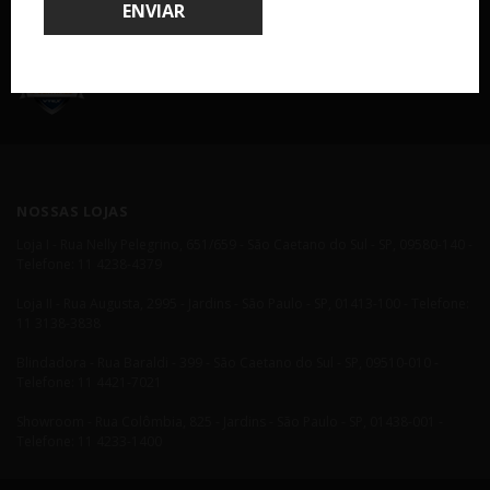
ENVIAR
COMPRA 100% SEGURA
NOSSAS LOJAS
Loja I - Rua Nelly Pelegrino, 651/659 - São Caetano do Sul - SP, 09580-140 -
Telefone: 11 4238-4379
Loja II - Rua Augusta, 2995 - Jardins - São Paulo - SP, 01413-100 - Telefone:
11 3138-3838
Blindadora - Rua Baraldi - 399 - São Caetano do Sul - SP, 09510-010 -
Telefone: 11 4421-7021
Showroom - Rua Colômbia, 825 - Jardins - São Paulo - SP, 01438-001 -
Telefone: 11 4233-1400