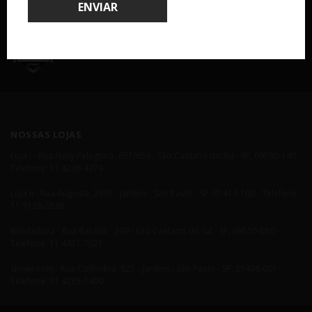
ENVIAR
COMPRA 100% SEGURA
NOSSAS LOJAS
Loja I - Rua Nelly Pelegrino, 651/659 - São Caetano do Sul - SP, 09580-140 -
Telefone: 11 4238-4379
Loja II - Rua Augusta, 2995 - Jardins - São Paulo - SP, 01413-100 - Telefone:
11 3138-3838
Blindadora - Rua Baraldi - 399 - São Caetano do Sul - SP, 09510-010 -
Telefone: 11 4421-7021
Showroom - Rua Colômbia, 825 - Jardins - São Paulo - SP, 01438-001 -
Telefone: 11 4233-1400