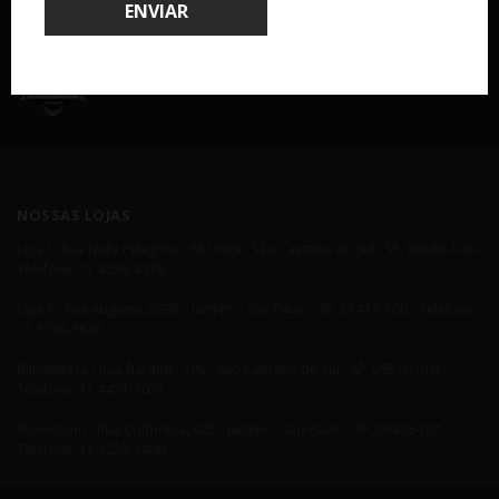
ENVIAR
COMPRA 100% SEGURA
NOSSAS LOJAS
Loja I - Rua Nelly Pelegrino, 651/659 - São Caetano do Sul - SP, 09580-140 -
Telefone: 11 4238-4379
Loja II - Rua Augusta, 2995 - Jardins - São Paulo - SP, 01413-100 - Telefone:
11 3138-3838
Blindadora - Rua Baraldi - 399 - São Caetano do Sul - SP, 09510-010 -
Telefone: 11 4421-7021
Showroom - Rua Colômbia, 825 - Jardins - São Paulo - SP, 01438-001 -
Telefone: 11 4233-1400