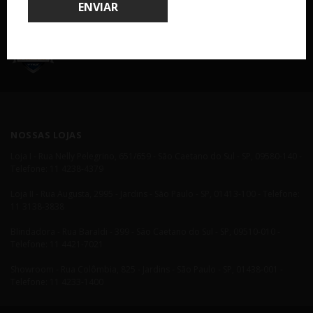
ENVIAR
COMPRA 100% SEGURA
NOSSAS LOJAS
Loja I - Rua Nelly Pelegrino, 651/659 - São Caetano do Sul - SP, 09580-140 -
Telefone: 11 4238-4379
Loja II - Rua Augusta, 2995 - Jardins - São Paulo - SP, 01413-100 - Telefone:
11 3138-3838
Blindadora - Rua Baraldi - 399 - São Caetano do Sul - SP, 09510-010 -
Telefone: 11 4421-7021
Showroom - Rua Colômbia, 825 - Jardins - São Paulo - SP, 01438-001 -
Telefone: 11 4233-1400