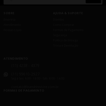
SOBRE
AJUDA & SUPORTE
Empresa
Dúvidas
Atendimento
Como Comprar
Nossas Lojas
Formas de Pagamento
Segurança
Política de Entrega
Troca e Devolução
ATENDIMENTO
(11) 4238 - 4379
(11) 99610-2927
Seg á Sex: 8:00 - 18:00 - Sáb: 8:00 - 14:00
contato@leandrinistore.com.br
FORMAS DE PAGAMENTO