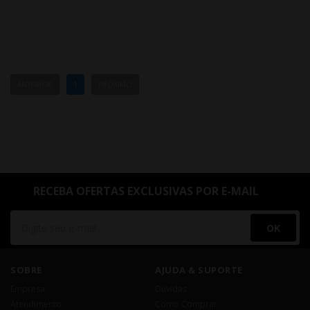
ANTERIOR
1
PRÓXIMO
RECEBA OFERTAS EXCLUSIVAS POR E-MAIL
OK
SOBRE
AJUDA & SUPORTE
Empresa
Dúvidas
Atendimento
Como Comprar