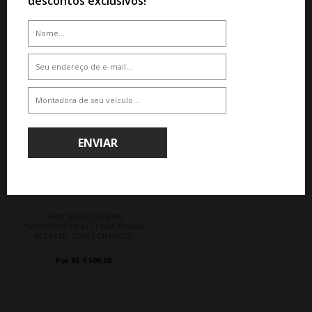
descontos exclusivos!
RÍGIDA RETRÁTIL COM
ELÉTRICA RÍGIDA RETRÁTIL COM
CONTROLE
CONTROLE
Por R$ 12.900,00
Por R$ 9.500,00
ENVIAR
CAPOTA DODGE RAM
1500/2500/3500 ELÉTRICA RÍGIDA
RETRÁTIL COM CONTROLE
Por R$ 9.500,00