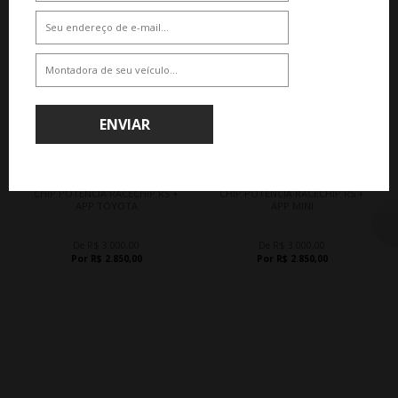
QUEM COMPROU, COMPROU TAMBÉM
ENVIAR
5%
5%
WHATSAPP 11 99610-2927
WHATSAPP 11 99610-2927
CHIP POTÊNCIA RACECHIP RS +
CHIP POTÊNCIA RACECHIP RS +
APP TOYOTA
APP MINI
De R$ 3.000,00
De R$ 3.000,00
Por R$ 2.850,00
Por R$ 2.850,00