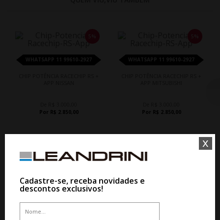
5%
5%
WHATSAPP 11 99610-2927
WHATSAPP 11 99610-2927
CHIP POTÊNCIA RACECHIP RS +
CHIP POTÊNCIA RACECHIP RS +
APP NISSAN
APP MITSUBISHI
De R$ 3.000,00
De R$ 3.000,00
Por R$ 2.850,00
Por R$ 2.850,00
x
Cadastre-se, receba novidades e
descontos exclusivos!