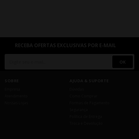
RECEBA OFERTAS EXCLUSIVAS POR E-MAIL
OK
SOBRE
AJUDA & SUPORTE
Empresa
Dúvidas
Atendimento
Como Comprar
Nossas Lojas
Formas de Pagamento
Segurança
Política de Entrega
Troca e Devolução