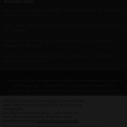
NOSSAS LOJAS
Loja I - Rua Nelly Pelegrino, 651/659 - São Caetano do Sul - SP, 09580-140 -
Telefone: 11 4238-4379
Loja II - Rua Augusta, 2995 - Jardins - São Paulo - SP, 01413-100 - Telefone:
11 3138-3838
Blindadora - Rua Baraldi - 399 - São Caetano do Sul - SP, 09510-010 -
Telefone: 11 4421-7021
Showroom - Rua Colômbia, 825 - Jardins - São Paulo - SP, 01438-001 -
Telefone: 11 4233-1400
Preços e condições de pagamento válidos exclusivamente para compras
efetuadas no site, podendo diferir nas lojas físicas. Imagens dos
produtos são meramente ilustrativas. Todos os preços e condições
comerciais estão sujeitos a alteração sem aviso prévio. Leandrini Studio
Utilizamos cookies e tecnologias semelhantes
Design. CNPJ: 08058479/0001-29 Rua Nelly Pellegrino, 651 CEP: 09580-140
para melhorar sua experiência de compra e
- São Caetano do Sul - SP Telefone: 11 4238 4379 Leandrini - Todos os
navegação.
direitos reservados. 2013 ®
Ao utilizar nossos serviços, você concorda
com tal monitoramento. Entenda como
funciona em nossa
política de privacidade.