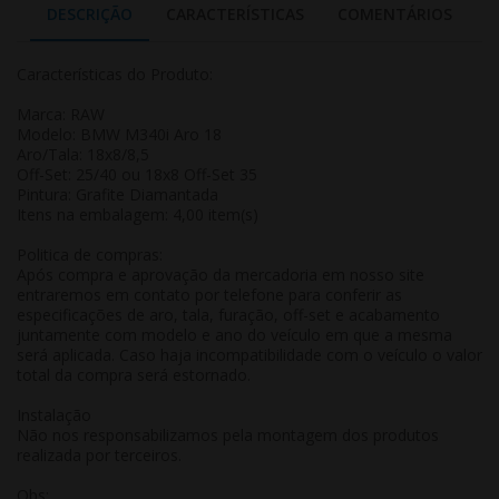
DESCRIÇÃO
CARACTERÍSTICAS
COMENTÁRIOS
Características do Produto:
Marca: RAW
Modelo: BMW M340i Aro 18
Aro/Tala: 18x8/8,5
Off-Set: 25/40 ou 18x8 Off-Set 35
Pintura: Grafite Diamantada
Itens na embalagem: 4,00 item(s)
Politica de compras:
Após compra e aprovação da mercadoria em nosso site
entraremos em contato por telefone para conferir as
especificações de aro, tala, furação, off-set e acabamento
juntamente com modelo e ano do veículo em que a mesma
será aplicada. Caso haja incompatibilidade com o veículo o valor
total da compra será estornado.
Instalação
Não nos responsabilizamos pela montagem dos produtos
realizada por terceiros.
Obs: