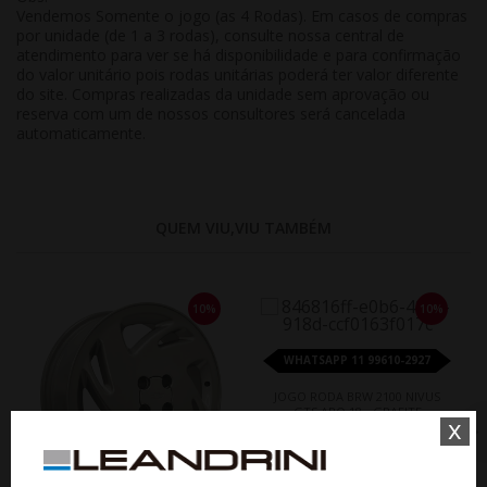
Vendemos Somente o jogo (as 4 Rodas). Em casos de compras
por unidade (de 1 a 3 rodas), consulte nossa central de
atendimento para ver se há disponibilidade e para confirmação
do valor unitário pois rodas unitárias poderá ter valor diferente
do site. Compras realizadas da unidade sem aprovação ou
reserva com um de nossos consultores será cancelada
automaticamente.
QUEM VIU,VIU TAMBÉM
10%
10%
WHATSAPP 11 99610-2927
JOGO RODA BRW 2100 NIVUS
GTS ARO 18 - GRAFITE
x
DIAMANTADA
De R$ 5.660,60
Por R$ 5.094,54