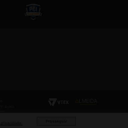
s.
em aviso
 SP
Prosseguir
 privacidade.