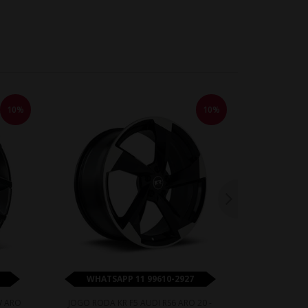
10%
10%
WHATSAPP 11 99610-2927
WHATS
V ARO
JOGO RODA KR F5 AUDI RS6 ARO 20 -
JOGO RODA 