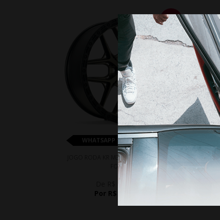
10%
WHATSAPP 11 99610-2927
JOGO RODA KR M33 ARO 20 - BRONZE
JOGO 
FOSCO
De R$ 8.835,00
Por R$ 7.951,50