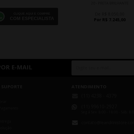
20 - PRETA BRILHANTE
De R$ 8.050,00
CLIQUE AQUI E COMPRE
COM ESPECIALISTA
Por R$ 7.245,00
POR E-MAIL
 SUPORTE
ATENDIMENTO
(11) 4238 - 4379
rar
(11) 99610-2927
Pagamento
Seg á Sex: 8:00 - 18:00 - Sáb: 8:
Entrega
contato@leandrinistore.co
volução