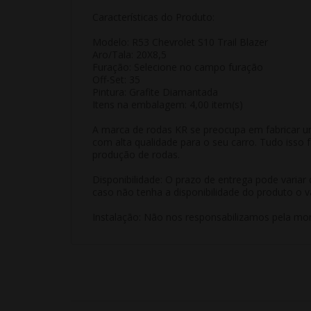
Características do Produto:
Modelo: R53 Chevrolet S10 Trail Blazer
Aro/Tala: 20X8,5
Furação: Selecione no campo furação
Off-Set: 35
Pintura: Grafite Diamantada
Itens na embalagem: 4,00 item(s)
A marca de rodas KR se preocupa em fabricar u
com alta qualidade para o seu carro. Tudo isso
produção de rodas.
Disponibilidade: O prazo de entrega pode varia
caso não tenha a disponibilidade do produto o v
Instalação: Não nos responsabilizamos pela mon