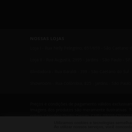
NOSSAS LOJAS
Loja I - Rua Nelly Pelegrino, 651/659 - São Caetano 
Loja II - Rua Augusta, 2995 - Jardins - São Paulo - S
Blindadora - Rua Baraldi - 399 - São Caetano do Sul 
Showroom - Rua Colômbia, 825 - Jardins - São Paulo 
Preços e condições de pagamento válidos exclusivame
Imagens dos produtos são meramente ilustrativas. T
prévio. Leandrini Studio Design. CNPJ: 08058479/0001
Telefone: 11 4238 4379 Leandrini - Todos os direito
Utilizamos cookies e tecnologias semelh
Ao utilizar nossos serviços, você conco