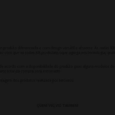
m produto diferenciado e com design versátil e atraente. As rodas 
 faz com que as rodas KR produzam oque agrega em tecnologia, qual
r de acordo com a disponibilidade do produto (pois alguns modelos d
alor total da compra será estornado.
tagem dos produtos realizada por terceiros.
QUEM VIU,VIU TAMBÉM