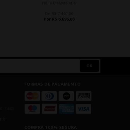
PRETA DIAMANTADA
De R$ 7.440,00
D
Por R$ 6.696,00
P
OK
FORMAS DE PAGAMENTO
00 - 14:00
m.br
COMPRA 100% SEGURA