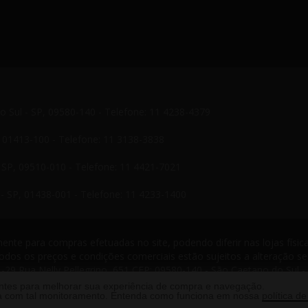
do Sul - SP, 09580-140 - Telefone: 11 4238-4379
P, 01413-100 - Telefone: 11 3138-3838
- SP, 09510-010 - Telefone: 11 4421-7021
- SP, 01438-001 - Telefone: 11 4233-1400
nte para compras efetuadas no site, podendo diferir nas lojas física
odos os preços e condições comerciais estão sujeitos a alteração s
-29 Rua Nelly Pellegrino, 651 CEP: 09580-140 - São Caetano do Sul -
s reservados. 2013 ®
antes para melhorar sua experiência de compra e navegação.
rda com tal monitoramento. Entenda como funciona em nossa
política de