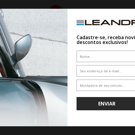
10%
Cadastre-se, receba nov
descontos exclusivos!
WHATSAPP 11 99610-2927
JOGO RODA VOSSEN HFX-2 ARO
HYBRID FORGED SERIES
RODA BRW 2140 VW TERA ARO 20 -
PRETA DIAMANTADA
ENVIAR
De R$ 7.435,35
CLIQUE AQUI E COMPR
COM ESPECIALIS
Por R$ 6.691,81