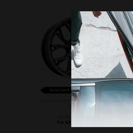
10%
WHATSAPP 11 99610-2927
JOGO RODA GT SPORT ARO 20 - DARK
JOGO 
GLOSS
De R$ 8.060,00
Por R$ 7.254,00