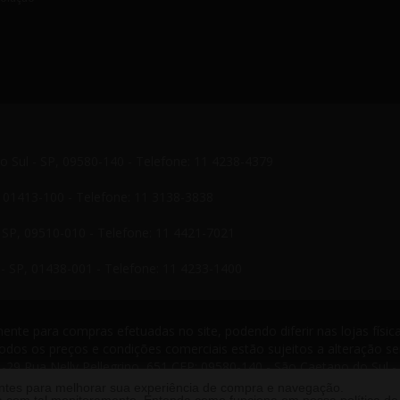
do Sul - SP, 09580-140 - Telefone: 11 4238-4379
P, 01413-100 - Telefone: 11 3138-3838
- SP, 09510-010 - Telefone: 11 4421-7021
- SP, 01438-001 - Telefone: 11 4233-1400
nte para compras efetuadas no site, podendo diferir nas lojas física
odos os preços e condições comerciais estão sujeitos a alteração s
-29 Rua Nelly Pellegrino, 651 CEP: 09580-140 - São Caetano do Sul -
s reservados. 2013 ®
antes para melhorar sua experiência de compra e navegação.