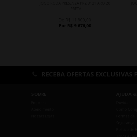
JOGO RODA PRESENZA PRZ 3121 ARO 20
JOG
- PRETA
De R$ 11.800,00
Por R$ 9.676,00
RECEBA OFERTAS EXCLUSIVAS 
SOBRE
AJUDA &
Empresa
Dúvidas
Atendimento
Como Comp
Nossas Lojas
Formas de 
Segurança
Política de 
Troca e De