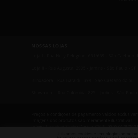
NOSSAS LOJAS
Loja I - Rua Nelly Pelegrino, 651/659 - São Caetano 
Loja II - Rua Augusta, 2995 - Jardins - São Paulo - S
Blindadora - Rua Baraldi - 399 - São Caetano do Sul 
Showroom - Rua Colômbia, 825 - Jardins - São Paulo 
Preços e condições de pagamento válidos exclusivame
Imagens dos produtos são meramente ilustrativas. T
prévio. Leandrini Studio Design. CNPJ: 08058479/0001
Telefone: 11 4238 4379 Leandrini - Todos os direito
Utilizamos cookies e tecnologias semelh