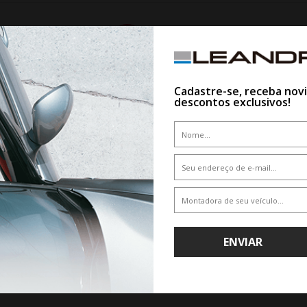
10%
Cadastre-se, receba nov
descontos exclusivos!
WHATSAPP 11 99610-2927
WHATSAPP 11 99610-2927
RODA BRW 2140 VW TERA ARO 20 -
JOGO RODA PORSCHE TURBO S ARO
ENVIAR
GRAFITE DIAMANTADA
PRETA DIAMANTADA
De R$ 7.435,35
De R$ 10.000,00
Por R$ 6.691,81
Por R$ 9.500,00