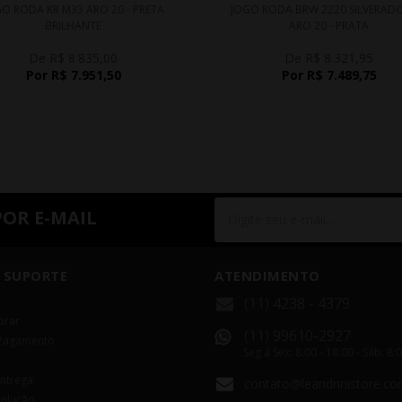
O RODA KR M33 ARO 20 - PRETA
JOGO RODA BRW 2220 SILVERAD
BRILHANTE
ARO 20 - PRATA
De R$ 8.835,00
De R$ 8.321,95
Por R$ 7.951,50
Por R$ 7.489,75
POR E-MAIL
 SUPORTE
ATENDIMENTO
(11) 4238 - 4379
rar
(11) 99610-2927
Pagamento
Seg á Sex: 8:00 - 18:00 - Sáb: 8:
Entrega
contato@leandrinistore.co
volução