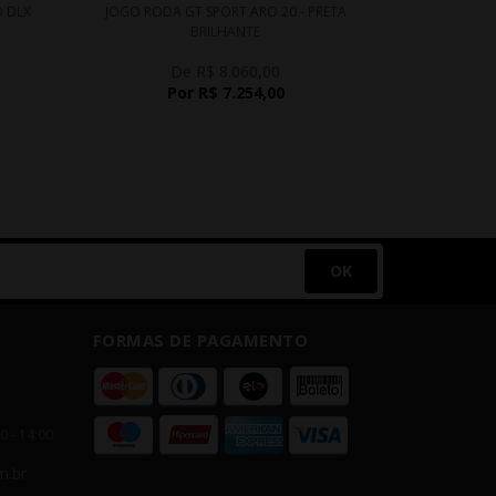
O DLX
JOGO RODA GT SPORT ARO 20 - PRETA
JOGO RODA
BRILHANTE
De R$ 8.060,00
D
Por R$ 7.254,00
P
OK
FORMAS DE PAGAMENTO
00 - 14:00
m.br