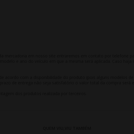
a mercadoria em nosso site entraremos em contato por telefone para 
odelo e ano do veículo em que a mesma será aplicada. Caso haja in
r de acordo com a disponibilidade do produto (pois alguns modelos d
prazo de entrega não seja satisfatório o valor total da compra será 
tagem dos produtos realizada por terceiros.
QUEM VIU,VIU TAMBÉM