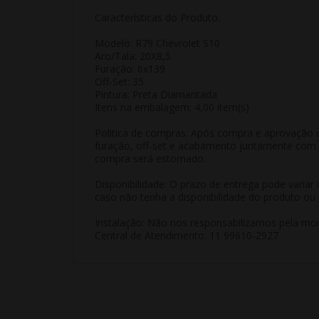
Características do Produto:
Modelo: R79 Chevrolet S10
Aro/Tala: 20X8,5
Furação: 6x139
Off-Set: 35
Pintura: Preta Diamantada
Itens na embalagem: 4,00 item(s)
Politica de compras: Após compra e aprovação d
furação, off-set e acabamento juntamente com m
compra será estornado.
Disponibilidade: O prazo de entrega pode varia
caso não tenha a disponibilidade do produto ou 
Instalação: Não nos responsabilizamos pela mon
Central de Atendimento: 11 99610-2927