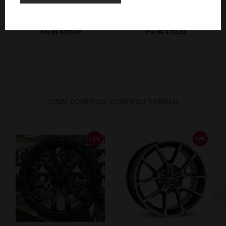
ARO 17 - GRAFITE
ARO 17 - GRAFITE DIAMANTADA
De R$ 7.800,00
De R$ 4.592,65
Por R$ 6.396,00
Por R$ 4.133,39
QUEM COMPROU, COMPROU TAMBÉM
18%
10%