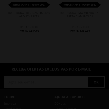
WHATSAPP 11 99610-2927
WHATSAPP 11 99610-2927
JOGO RODA PRESENZA PRZ 3090
JOGO RODA BMW M8 ARO 17 -
ARO 17 - PRETA
PRETA DIAMANTADA
De R$ 9.700,00
De R$ 5.710,00
Por R$ 7.954,00
Por R$ 5.139,00
RECEBA OFERTAS EXCLUSIVAS POR E-MAIL
OK
SOBRE
AJUDA & SUPORTE
Empresa
Dúvidas
Atendimento
Como Comprar