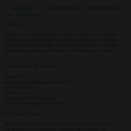
DESCRIÇÃO
CARACTERÍSTICAS
COMENTÁRIOS
A Marca
A marca de rodas KR se preocupa em fabricar um produto
diferenciado e com design versátil e atraente. As rodas KRmai
são todas aprovadas pelo INMETRO e produzidas com alta
tecnologia para seu carro andar com segurança e conforto.
Características do Produto:
Marca: KR
Modelo: R94 Volkswagen Polo GTS
Aro/Tala: 17x7,0
Off-Set: 38/45
Pintura: Grafite Diamantada
Itens na embalagem: 4,00 item(s)
Politica de compras:
Após compra e aprovação da mercadoria em nosso site
entraremos em contato por telefone para conferir as