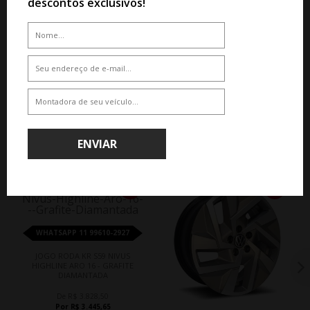
descontos exclusivos!
QUEM COMPROU, COMPROU TAMBÉM
ENVIAR
10%
10%
WHATSAPP 11 99610-2927
JOGO RODA KR S59 NIVUS
HIGHLINE ARO 16 - GRAFITE
DIAMANTADA
De R$ 3.828,50
Por R$ 3.445,65