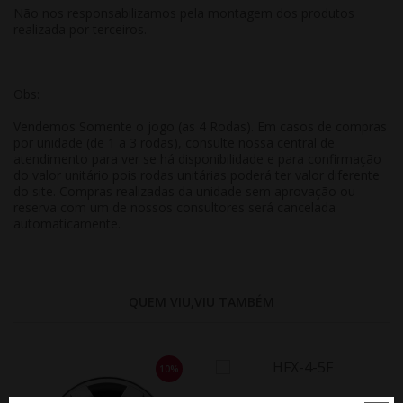
Não nos responsabilizamos pela montagem dos produtos
realizada por terceiros.
Obs:
Vendemos Somente o jogo (as 4 Rodas). Em casos de compras
por unidade (de 1 a 3 rodas), consulte nossa central de
atendimento para ver se há disponibilidade e para confirmação
do valor unitário pois rodas unitárias poderá ter valor diferente
do site. Compras realizadas da unidade sem aprovação ou
reserva com um de nossos consultores será cancelada
automaticamente.
QUEM VIU,VIU TAMBÉM
10%