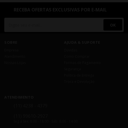
RECEBA OFERTAS EXCLUSIVAS POR E-MAIL
OK
SOBRE
AJUDA & SUPORTE
Empresa
Dúvidas
Atendimento
Como Comprar
Nossas Lojas
Formas de Pagamento
Segurança
Política de Entrega
Troca e Devolução
ATENDIMENTO
(11) 4238 - 4379
(11) 99610-2927
Seg á Sex: 8:00 - 18:00 - Sáb: 8:00 - 14:00