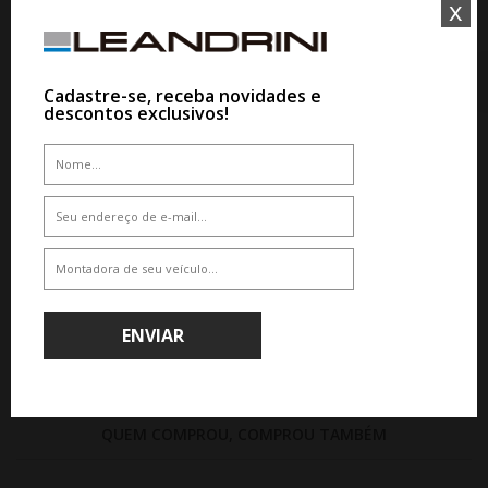
x
JOGO RODA VOSSEN HFX-4 ARO
20 HYBRID FORGED SERIES
Cadastre-se, receba novidades e
CLIQUE AQUI E COMPRE
descontos exclusivos!
COM ESPECIALISTA
WHATSAPP 11 99610-2927
JOGO RODA BRW 2220
SILVERADO DLX ARO 20 - PRATA
De R$ 8.321,95
Por R$ 7.489,75
ENVIAR
QUEM COMPROU, COMPROU TAMBÉM