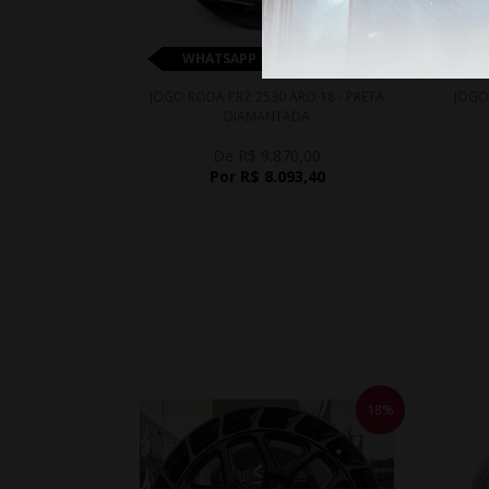
WHATSAPP 11 99610-2927
JOGO RODA PRZ 2530 ARO 18 - PRETA
JOGO
DIAMANTADA
De R$ 9.870,00
Por R$ 8.093,40
18%