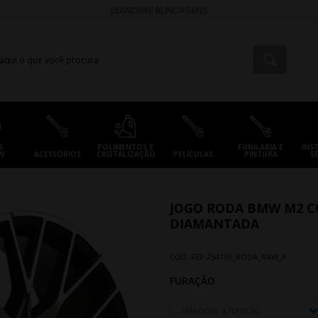
LEANDRINI BLINDAGENS
S
POLIMENTOS E
FUNILARIA E
INS
N
ACESSÓRIOS
CRISTALIZAÇÃO
PELÍCULAS
PINTURA
S
JOGO RODA BMW M2 CO
DIAMANTADA
CÓD. REF.
254139_RODA_RAW_P
FURAÇÃO