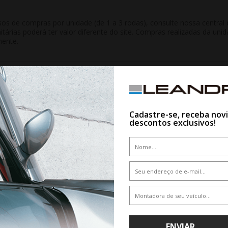
 de compras por unidade (de 1 a 3 rodas), consulte nossa central d
nitárias poderá ter valor diferente do site. Compras realizadas da 
mente.
QUEM VIU,VIU TAMBÉM
Cadastre-se, receba nov
descontos exclusivos!
10%
ENVIAR