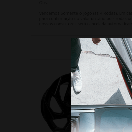
Obs:
Vendemos Somente o jogo (as 4 Rodas). Em casos
para confirmação do valor unitário pois rodas u
nossos consultores será cancelada automatica
18%