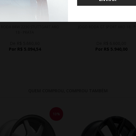
WHATSAPP 11 99610-2927
WHATSAPP 11 99610-2927
 RODA BRW 2230 STUTTGART ARO
JOGO RODA GT SPORT ARO 18 - 
18 - PRATA
De R$ 5.660,60
De R$ 6.600,00
Por R$ 5.094,54
Por R$ 5.940,00
QUEM COMPROU, COMPROU TAMBÉM
10%