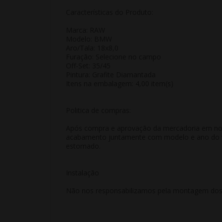
Características do Produto:
Marca: RAW
Modelo: BMW
Aro/Tala: 18x8,0
Furação: Selecione no campo
Off-Set: 35/45
Pintura: Grafite Diamantada
Itens na embalagem: 4,00 item(s)
Politica de compras:
Após compra e aprovação da mercadoria em nosso
acabamento juntamente com modelo e ano do veí
estornado.
Instalação
Não nos responsabilizamos pela montagem dos p