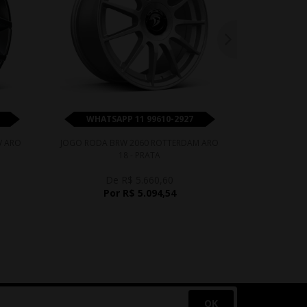
WHATSAPP 11 99610-2927
WHATS
V ARO
JOGO RODA BRW 2060 ROTTERDAM ARO
JOGO RODA 
18 - PRATA
De R$ 5.660,60
D
Por R$ 5.094,54
P
OK