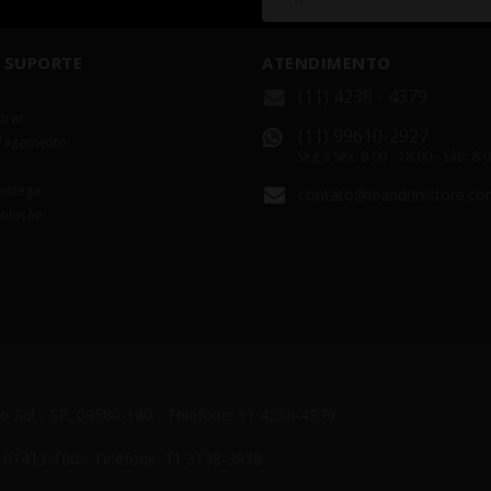
 SUPORTE
ATENDIMENTO
(11) 4238 - 4379
rar
(11) 99610-2927
Pagamento
Seg á Sex: 8:00 - 18:00 - Sáb: 8:
Entrega
contato@leandrinistore.co
volução
do Sul - SP, 09580-140 - Telefone: 11 4238-4379
P, 01413-100 - Telefone: 11 3138-3838