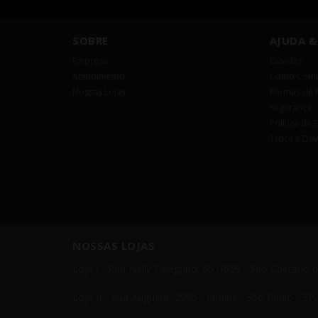
SOBRE
AJUDA &
Empresa
Dúvidas
Atendimento
Como Comp
Nossas Lojas
Formas de 
Segurança
Política de 
Troca e De
NOSSAS LOJAS
Loja I - Rua Nelly Pelegrino, 651/659 - São Caetano 
Loja II - Rua Augusta, 2995 - Jardins - São Paulo - S