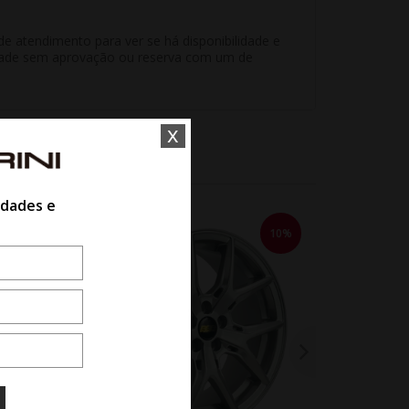
e atendimento para ver se há disponibilidade e
unidade sem aprovação ou reserva com um de
x
idades e
10%
10%