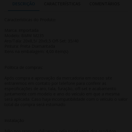
DESCRIÇÃO
CARACTERÍSTICAS
COMENTÁRIOS
Características do Produto:
Marca: Importada
Modelo: BMW M235
Aro/Tala: 20x8,5/ 20x9,5 Off-Set: 35/40
Pintura: Preta Diamantada
Itens na embalagem: 4,00 item(s)
Politica de compras:
Após compra e aprovação da mercadoria em nosso site
entraremos em contato por telefone para conferir as
especificações de aro, tala, furação, off-set e acabamento
juntamente com modelo e ano do veículo em que a mesma
será aplicada. Caso haja incompatibilidade com o veículo o valor
total da compra será estornado.
Instalação
Não nos responsabilizamos pela montagem dos produtos