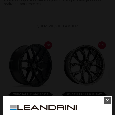
realizada por terceiros.
QUEM VIU,VIU TAMBÉM
10%
10%
WHATSAPP 11 99610-2927
WHATSAPP 11 99610-2927
x
JOGO RODA KR M33 ARO 20 -
JOGO RODA GT SPORT ARO 20 -
PRETA BRILHANTE
DARK GLOSS