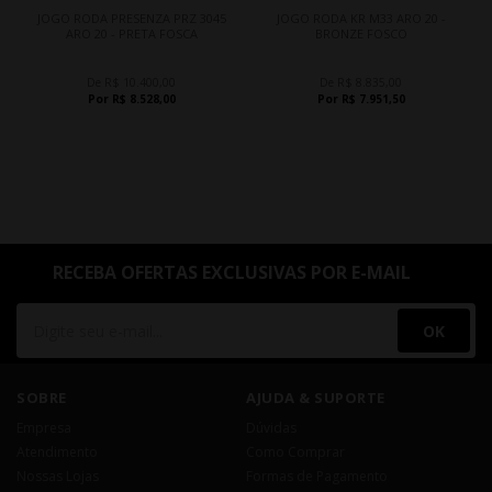
JOGO RODA PRESENZA PRZ 3045
JOGO RODA KR M33 ARO 20 -
ARO 20 - PRETA FOSCA
BRONZE FOSCO
De R$ 10.400,00
De R$ 8.835,00
Por R$ 8.528,00
Por R$ 7.951,50
RECEBA OFERTAS EXCLUSIVAS POR E-MAIL
OK
SOBRE
AJUDA & SUPORTE
Empresa
Dúvidas
Atendimento
Como Comprar
Nossas Lojas
Formas de Pagamento