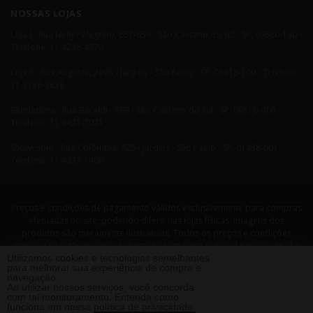
NOSSAS LOJAS
Loja I - Rua Nelly Pelegrino, 651/659 - São Caetano do Sul - SP, 09580-140 -
Telefone: 11 4238-4379
Loja II - Rua Augusta, 2995 - Jardins - São Paulo - SP, 01413-100 - Telefone:
11 3138-3838
Blindadora - Rua Baraldi - 399 - São Caetano do Sul - SP, 09510-010 -
Telefone: 11 4421-7021
Showroom - Rua Colômbia, 825 - Jardins - São Paulo - SP, 01438-001 -
Telefone: 11 4233-1400
Preços e condições de pagamento válidos exclusivamente para compras
efetuadas no site, podendo diferir nas lojas físicas. Imagens dos
produtos são meramente ilustrativas. Todos os preços e condições
comerciais estão sujeitos a alteração sem aviso prévio. Leandrini Studio
Utilizamos cookies e tecnologias semelhantes
Design. CNPJ: 08058479/0001-29 Rua Nelly Pellegrino, 651 CEP: 09580-140
para melhorar sua experiência de compra e
- São Caetano do Sul - SP Telefone: 11 4238 4379 Leandrini - Todos os
navegação.
direitos reservados. 2013 ®
Ao utilizar nossos serviços, você concorda
com tal monitoramento. Entenda como
funciona em nossa
política de privacidade.