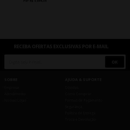
Por R$ 5.094,54
RECEBA OFERTAS EXCLUSIVAS POR E-MAIL
OK
SOBRE
AJUDA & SUPORTE
Empresa
Dúvidas
Atendimento
Como Comprar
Nossas Lojas
Formas de Pagamento
Segurança
Política de Entrega
Troca e Devolução