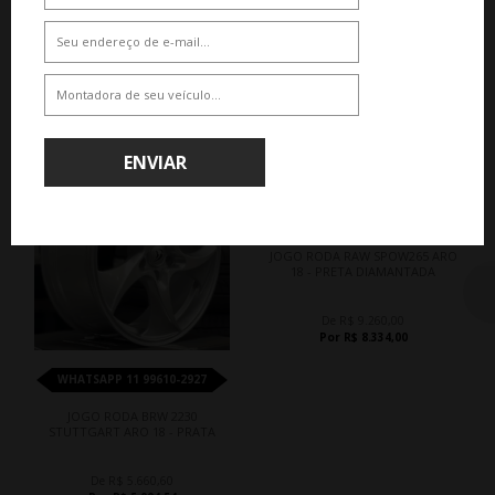
QUEM COMPROU, COMPROU TAMBÉM
ENVIAR
10%
10%
WHATSAPP 11 99610-2927
JOGO RODA RAW SPOW265 ARO
18 - PRETA DIAMANTADA
De R$ 9.260,00
Por R$ 8.334,00
WHATSAPP 11 99610-2927
JOGO RODA BRW 2230
STUTTGART ARO 18 - PRATA
De R$ 5.660,60