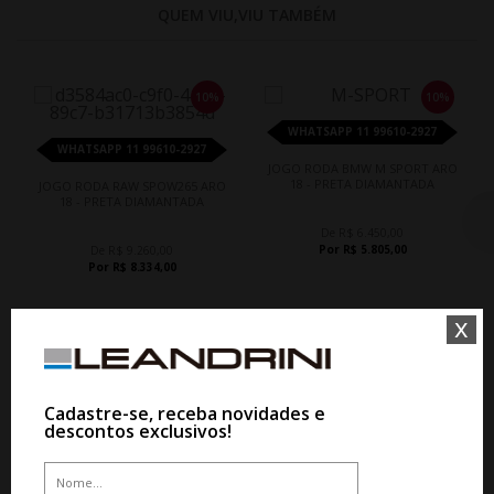
QUEM VIU,VIU TAMBÉM
10%
10%
WHATSAPP 11 99610-2927
WHATSAPP 11 99610-2927
JOGO RODA BMW M SPORT ARO
18 - PRETA DIAMANTADA
JOGO RODA RAW SPOW265 ARO
18 - PRETA DIAMANTADA
De R$ 6.450,00
Por R$ 5.805,00
De R$ 9.260,00
Por R$ 8.334,00
x
Cadastre-se, receba novidades e
descontos exclusivos!