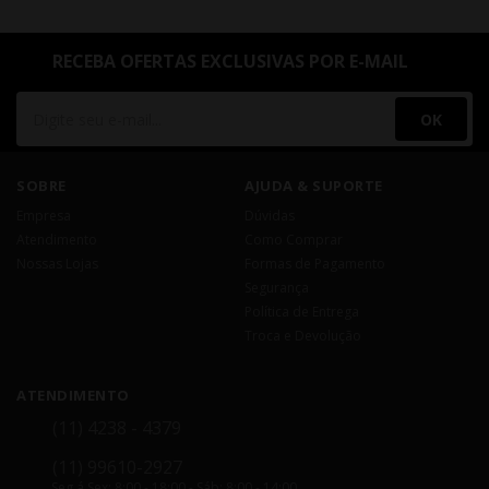
RECEBA OFERTAS EXCLUSIVAS POR E-MAIL
OK
SOBRE
AJUDA & SUPORTE
Empresa
Dúvidas
Atendimento
Como Comprar
Nossas Lojas
Formas de Pagamento
Segurança
Política de Entrega
Troca e Devolução
ATENDIMENTO
(11) 4238 - 4379
(11) 99610-2927
Seg á Sex: 8:00 - 18:00 - Sáb: 8:00 - 14:00