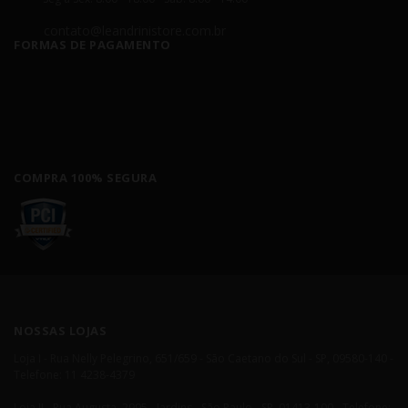
contato@leandrinistore.com.br
FORMAS DE PAGAMENTO
COMPRA 100% SEGURA
NOSSAS LOJAS
Loja I - Rua Nelly Pelegrino, 651/659 - São Caetano do Sul - SP, 09580-140 -
Telefone: 11 4238-4379
Loja II - Rua Augusta, 2995 - Jardins - São Paulo - SP, 01413-100 - Telefone: