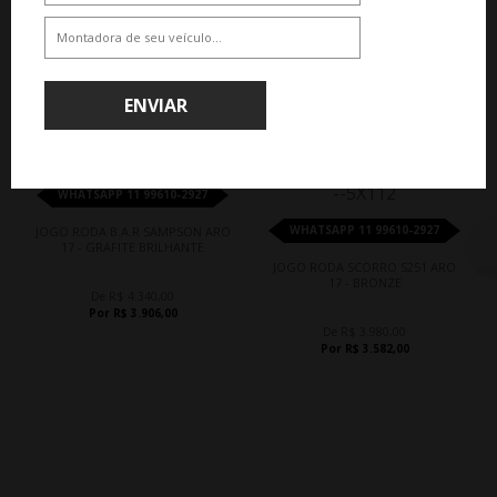
QUEM COMPROU, COMPROU TAMBÉM
ENVIAR
10%
10%
WHATSAPP 11 99610-2927
WHATSAPP 11 99610-2927
JOGO RODA B.A.R SAMPSON ARO
17 - GRAFITE BRILHANTE
JOGO RODA SCORRO S251 ARO
17 - BRONZE
De R$ 4.340,00
Por R$ 3.906,00
De R$ 3.980,00
Por R$ 3.582,00