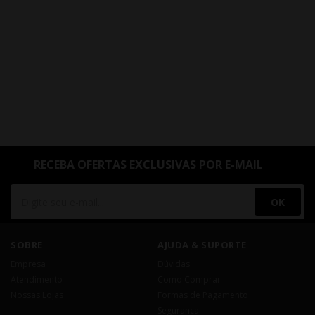
RECEBA OFERTAS EXCLUSIVAS POR E-MAIL
OK
SOBRE
AJUDA & SUPORTE
Empresa
Dúvidas
Atendimento
Como Comprar
Nossas Lojas
Formas de Pagamento
Segurança