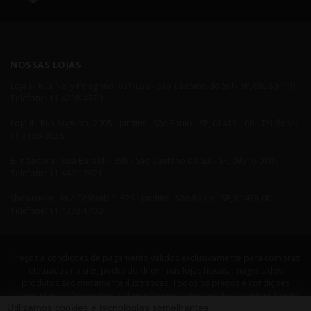
NOSSAS LOJAS
Loja I - Rua Nelly Pelegrino, 651/659 - São Caetano do Sul - SP, 09580-140 -
Telefone: 11 4238-4379
Loja II - Rua Augusta, 2995 - Jardins - São Paulo - SP, 01413-100 - Telefone:
11 3138-3838
Blindadora - Rua Baraldi - 399 - São Caetano do Sul - SP, 09510-010 -
Telefone: 11 4421-7021
Showroom - Rua Colômbia, 825 - Jardins - São Paulo - SP, 01438-001 -
Telefone: 11 4233-1400
Preços e condições de pagamento válidos exclusivamente para compras
efetuadas no site, podendo diferir nas lojas físicas. Imagens dos
produtos são meramente ilustrativas. Todos os preços e condições
comerciais estão sujeitos a alteração sem aviso prévio. Leandrini Studio
Utilizamos cookies e tecnologias semelhantes
Design. CNPJ: 08058479/0001-29 Rua Nelly Pellegrino, 651 CEP: 09580-140