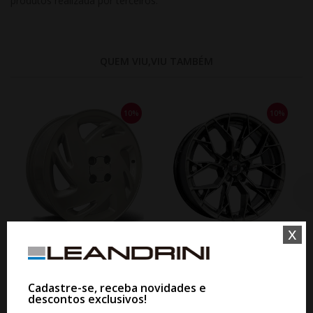
produtos realizada por terceiros.
QUEM VIU,VIU TAMBÉM
10%
10%
x
WHATSAPP 11 99610-2927
WHATSAPP 11 99610-2927
JOGO RODA BRW 1990 GM
JOGO RODA GT SPORT ARO 18 -
KADETT GSI ARO 18 - PRATA
DARK GLOSS
Cadastre-se, receba novidades e
descontos exclusivos!
De R$ 5.660,60
De R$ 6.600,00