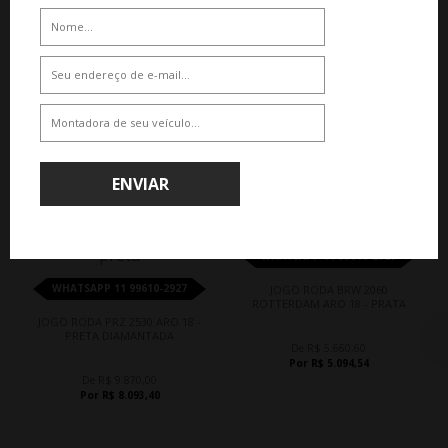
Por R$ 5.094,54
Por R$ 5.940,00
QUEM COMPROU, COMPROU TAMBÉM
ENVIAR
18%
10%
WHATSAPP 11 99610-2927
WHATSAPP 11 99610-2927
JOGO RODA BRW 2060
ROTTERDAM ARO 18 - PRATA
JOGO RODA PRZ 2530 ARO 18 -
PRETA DIAMANTADA
De R$ 5.660,60
Por R$ 5.094,54
De R$ 9.870,00
Por R$ 8.093,40