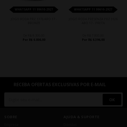
WHATSAPP 11 99610-2927
WHATSAPP 11 99610-2927
JOGO RODA PRZ 1376 ARO 17 -
JOGO RODA PRESENZA PRZ 3126
BRONZE
ARO 17 - PRETA
De R$ 8.300,00
De R$ 7.800,00
Por R$ 6.806,00
Por R$ 6.396,00
RECEBA OFERTAS EXCLUSIVAS POR E-MAIL
OK
SOBRE
AJUDA & SUPORTE
Empresa
Dúvidas