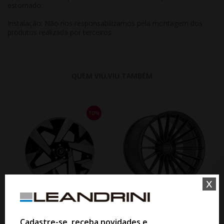
estornado.
Instalação: Não nos responsabilizamos pela montagem dos
produtos realizada por terceiros.
QUEM VIU,VIU TAMBÉM
10%
x
WHATSAPP 11 99610-2927
JOGO RODA VOSSEN HFX-4 ARO
Cadastre-se, receba novidades e
17 HYBRID FORGED SERIES