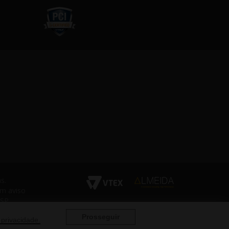
s.
em aviso
 SP
Prosseguir
 privacidade.