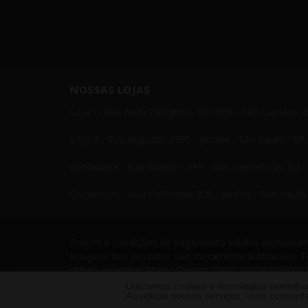
NOSSAS LOJAS
Loja I - Rua Nelly Pelegrino, 651/659 - São Caetano 
Loja II - Rua Augusta, 2995 - Jardins - São Paulo - S
Blindadora - Rua Baraldi - 399 - São Caetano do Sul 
Showroom - Rua Colômbia, 825 - Jardins - São Paulo 
Preços e condições de pagamento válidos exclusivame
Imagens dos produtos são meramente ilustrativas. T
prévio. Leandrini Studio Design. CNPJ: 08058479/0001
Telefone: 11 4238 4379 Leandrini - Todos os direito
Utilizamos cookies e tecnologias semelh
Ao utilizar nossos serviços, você conco