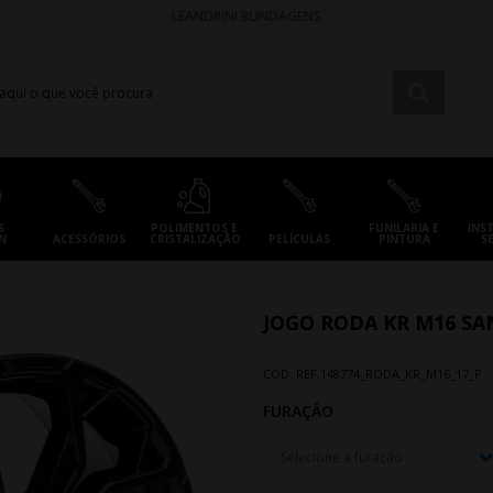
LEANDRINI BLINDAGENS
S
POLIMENTOS E
FUNILARIA E
INS
N
ACESSÓRIOS
CRISTALIZAÇÃO
PELÍCULAS
PINTURA
S
JOGO RODA KR M16 SA
CÓD. REF.
148774_RODA_KR_M16_17_P
FURAÇÃO