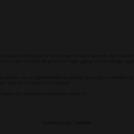
m produto diferenciado e com design versátil e atraente. As rodas 
 faz com que as rodas KR produzam oque agrega em tecnologia, qual
r de acordo com a disponibilidade do produto (pois alguns modelos d
alor total da compra será estornado.
tagem dos produtos realizada por terceiros.
QUEM VIU,VIU TAMBÉM