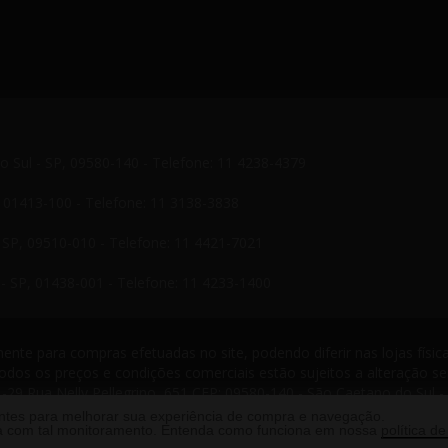
do Sul - SP, 09580-140 - Telefone: 11 4238-4379
P, 01413-100 - Telefone: 11 3138-3838
- SP, 09510-010 - Telefone: 11 4421-7021
- SP, 01438-001 - Telefone: 11 4233-1400
nte para compras efetuadas no site, podendo diferir nas lojas física
odos os preços e condições comerciais estão sujeitos a alteração s
-29 Rua Nelly Pellegrino, 651 CEP: 09580-140 - São Caetano do Sul -
s reservados. 2013 ®
antes para melhorar sua experiência de compra e navegação.
rda com tal monitoramento. Entenda como funciona em nossa
política de