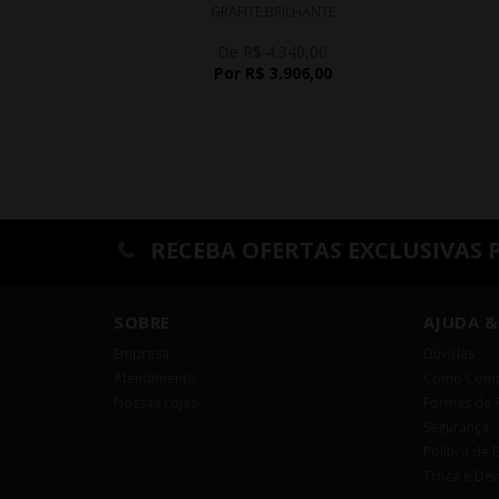
GRAFITE BRILHANTE
De R$ 4.340,00
Por R$ 3.906,00
RECEBA OFERTAS EXCLUSIVAS 
SOBRE
AJUDA &
Empresa
Dúvidas
Atendimento
Como Comp
Nossas Lojas
Formas de 
Segurança
Política de 
Troca e De