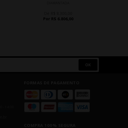
DIAMANTADA
De R$ 8.300,00
D
Por R$ 6.806,00
P
OK
FORMAS DE PAGAMENTO
00 - 14:00
m.br
COMPRA 100% SEGURA