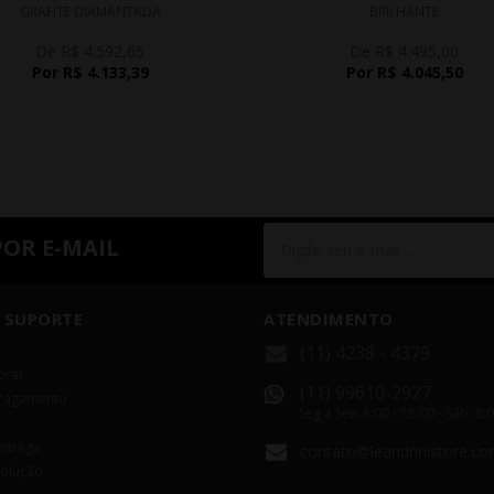
GRAFITE DIAMANTADA
BRILHANTE
De R$ 4.592,65
De R$ 4.495,00
Por R$ 4.133,39
Por R$ 4.045,50
POR E-MAIL
 SUPORTE
ATENDIMENTO
(11) 4238 - 4379
rar
(11) 99610-2927
Pagamento
Seg á Sex: 8:00 - 18:00 - Sáb: 8:
Entrega
contato@leandrinistore.co
volução