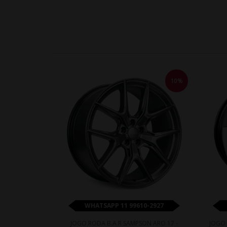
10%
WHATSAPP 11 99610-2927
JOGO RODA B.A.R SAMPSON ARO 17 -
JOGO 