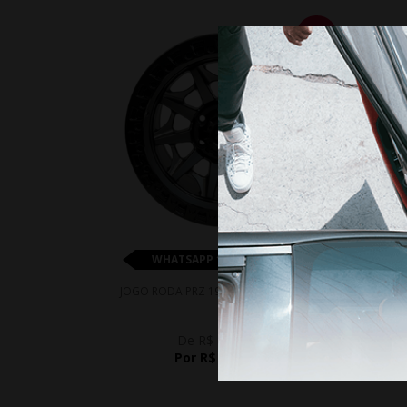
18%
WHATSAPP 11 99610-2927
JO
JOGO RODA PRZ 1950 ARO 17 - GRAFITE
De R$ 7.900,00
Por R$ 6.478,00