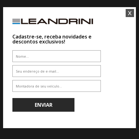
QUEM VIU,VIU TAMBÉM
x
10%
10%
Cadastre-se, receba novidades e
descontos exclusivos!
WHATSAPP 11 99610-2927
WHATSAPP 11 99610-2927
JOGO RODA KR M28 BBS CI-R
ARO 15 - PRATA
JOGO RODA KR S63 CHEVROLET
ONIX PREMIER TURBO ARO 15-
PRETA DIAMANTADA
De R$ 3.255,00
Por R$ 2.929,50
De R$ 3.224,00
Por R$ 2.901,60
ENVIAR