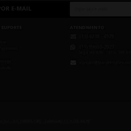
POR E-MAIL
 SUPORTE
ATENDIMENTO
(11) 4238 - 4379
rar
(11) 99610-2927
Pagamento
Seg á Sex: 8:00 - 18:00 - Sáb: 8:
Entrega
contato@leandrinistore.co
volução
do Sul - SP, 09580-140 - Telefone: 11 4238-4379