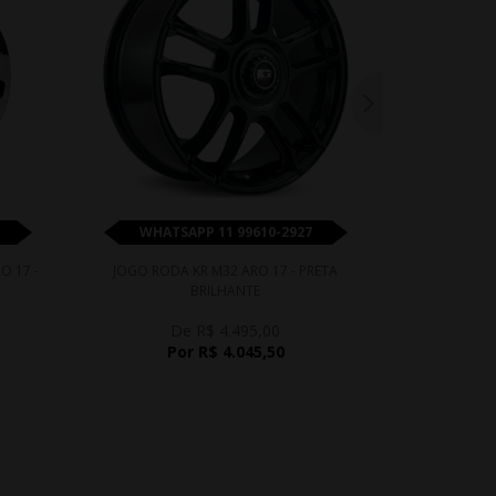
WHATSAPP 11 99610-2927
WHATS
O 17 -
JOGO RODA KR M32 ARO 17 - PRETA
JOGO RODA 
BRILHANTE
De R$ 4.495,00
D
Por R$ 4.045,50
P