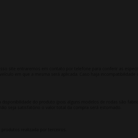
 site entraremos em contato por telefone para conferir as especific
culo em que a mesma será aplicada. Caso haja incompatibilidade co
 disponibilidade do produto (pois alguns modelos de rodas são fab
não seja satisfatório o valor total da compra será estornado.
rodutos realizada por terceiros.