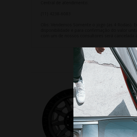
Central de atendimento:
(11) 4238-6083
Obs: Vendemos Somente o jogo (as 4 Rodas). Em 
disponibilidade e para confirmação do valor unit
com um de nossos consultores será cancelada 
18%