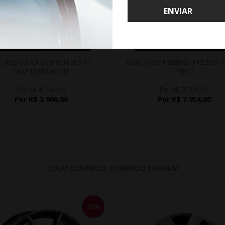
ENVIAR
WHATSAPP 11 99610-2927
WHATSAPP 11 99610-2927
O RODA B.A.R SAMPSON ARO 17 -
JOGO RODA PRESENZA PRZ 3090 A
GRAFITE BRILHANTE
- PRETA
De R$ 4.340,00
De R$ 9.700,00
Por R$ 3.906,00
Por R$ 7.954,00
QUEM COMPROU, COMPROU TAMBÉM
10%