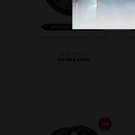
WHATSAPP 11 99610-2927
JOGO RODA PRZ 1950 ARO 17 - GRAFITE
JOG
De R$ 7.900,00
Por R$ 6.478,00
18%