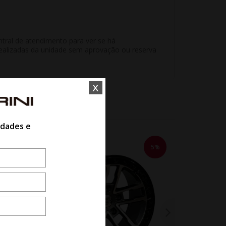
tral de atendimento para ver se há
s realizadas da unidade sem aprovação ou reserva
x
idades e
18%
5%