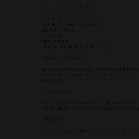
Características do Produto:
Marca: KR
Modelo: R15 Montana Sport
Aro/Tala: 17X7,0
Off-Set: 41
Pintura: Prata
Itens na embalagem: 4,00 item(s)
Politica de compras:
Após compra e aprovação da mercadoria em nosso
acabamento juntamente com modelo e ano do veí
estornado.
Disponibilidade:
O prazo de entrega pode variar de acordo com a
disponibilidade do produto ou prazo de entrega 
Instalação:
Não nos responsabilizamos pela montagem dos p