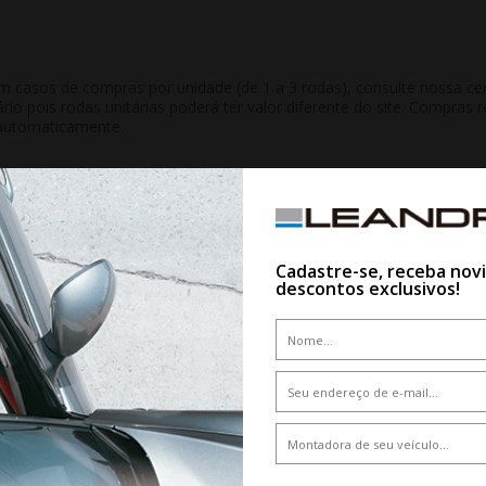
casos de compras por unidade (de 1 a 3 rodas), consulte nossa cen
ário pois rodas unitárias poderá ter valor diferente do site. Compra
automaticamente.
QUEM VIU,VIU TAMBÉM
Cadastre-se, receba nov
descontos exclusivos!
10%