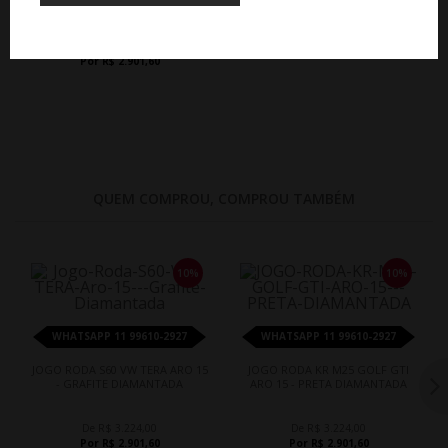
ONIX PREMIER TURBO ARO 15-
PRATA
De R$ 3.224,00
Por R$ 2.901,60
QUEM COMPROU, COMPROU TAMBÉM
10%
10%
WHATSAPP 11 99610-2927
WHATSAPP 11 99610-2927
JOGO RODA S60 VW TERA ARO 15
JOGO RODA KR M25 GOLF GTI
- GRAFITE DIAMANTADA
ARO 15 - PRETA DIAMANTADA
De R$ 3.224,00
De R$ 3.224,00
Por R$ 2.901,60
Por R$ 2.901,60