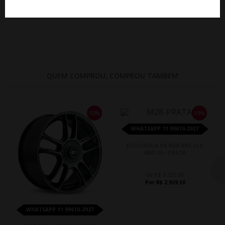
Por R$ 2.901,60
Por R$ 2.901,60
QUEM COMPROU, COMPROU TAMBÉM
10%
10%
WHATSAPP 11 99610-2927
JOGO RODA KR M28 BBS CI-R
ARO 15 - PRATA
De R$ 3.255,00
Por R$ 2.929,50
WHATSAPP 11 99610-2927