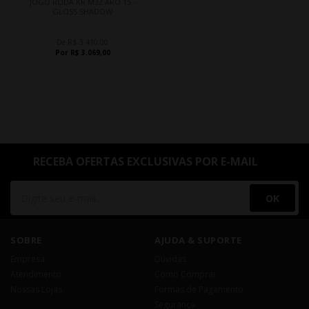
JOGO RODA KR M32 ARO 15 -
GLOSS SHADOW
De R$ 3.410,00
Por R$ 3.069,00
RECEBA OFERTAS EXCLUSIVAS POR E-MAIL
OK
SOBRE
AJUDA & SUPORTE
Empresa
Dúvidas
Atendimento
Como Comprar
Nossas Lojas
Formas de Pagamento
Segurança