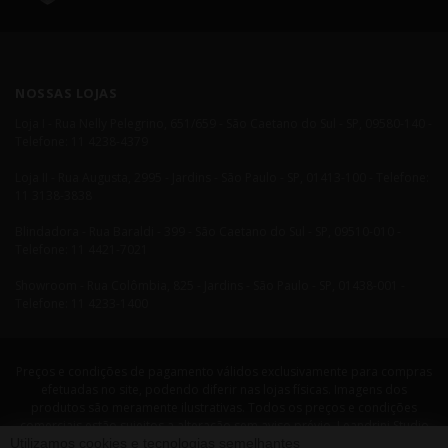
NOSSAS LOJAS
Loja I - Rua Nelly Pelegrino, 651/659 - São Caetano do Sul - SP, 09580-140 -
Telefone: 11 4238-4379
Loja II - Rua Augusta, 2995 - Jardins - São Paulo - SP, 01413-100 - Telefone:
11 3138-3838
Blindadora - Rua Baraldi - 399 - São Caetano do Sul - SP, 09510-010 -
Telefone: 11 4421-7021
Showroom - Rua Colômbia, 825 - Jardins - São Paulo - SP, 01438-001 -
Telefone: 11 4233-1400
Preços e condições de pagamento válidos exclusivamente para compras
efetuadas no site, podendo diferir nas lojas físicas. Imagens dos
produtos são meramente ilustrativas. Todos os preços e condições
comerciais estão sujeitos a alteração sem aviso prévio. Leandrini Studio
Utilizamos cookies e tecnologias semelhantes
Design. CNPJ: 08058479/0001-29 Rua Nelly Pellegrino, 651 CEP: 09580-140