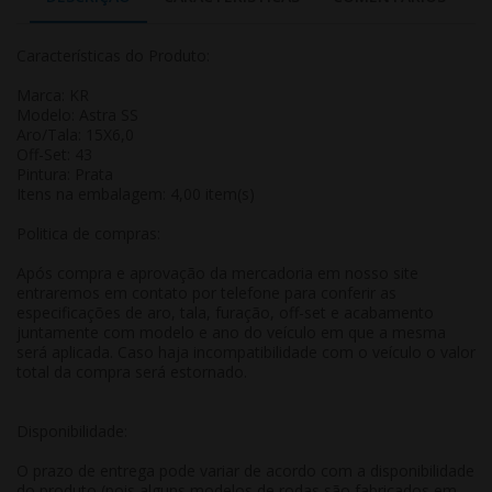
Características do Produto:
Marca: KR
Modelo: Astra SS
Aro/Tala: 15X6,0
Off-Set: 43
Pintura: Prata
Itens na embalagem: 4,00 item(s)
Politica de compras:
Após compra e aprovação da mercadoria em nosso site
entraremos em contato por telefone para conferir as
especificações de aro, tala, furação, off-set e acabamento
juntamente com modelo e ano do veículo em que a mesma
será aplicada. Caso haja incompatibilidade com o veículo o valor
total da compra será estornado.
Disponibilidade:
O prazo de entrega pode variar de acordo com a disponibilidade
do produto (pois alguns modelos de rodas são fabricados em