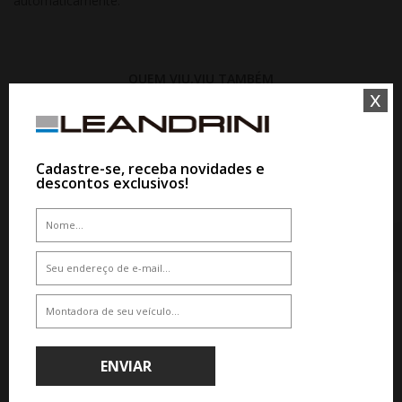
automaticamente.
QUEM VIU,VIU TAMBÉM
x
10%
10%
Cadastre-se, receba novidades e
descontos exclusivos!
WHATSAPP 11 99610-2927
WHATSAPP 11 99610-2927
JOGO RODA KR M2 ALFA ROMEU
JOGO RODA S60 VW TERA ARO 15
QUADRIFOGLIO ARO 15 - PRATA
- PRETA
ENVIAR
De R$ 3.224,00
De R$ 3.224,00