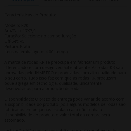
Características do Produto:
Modelo: R20
Aro/Tala: 17X7,0
Furação: Selecione no campo furação
Off-Set: 45
Pintura: Prata
Itens na embalagem: 4,00 item(s)
A marca de rodas KR se preocupa em fabricar um produto
diferenciado e com design versátil e atraente. As rodas KR são
aprovadas pelo INMETRO e produzidas com alta qualidade para
o seu carro. Tudo isso faz com que as rodas KR produzam
oque agrega em tecnologia, qualidade, unicamente
desenvolvidos para a produção de rodas.
Disponibilidade: O prazo de entrega pode variar de acordo com
a disponibilidade do produto (pois alguns modelos de rodas são
fabricados em pequenas escalas) caso não tenha a
disponibilidade do produto o valor total da compra será
estornado.
Instalação: Não nos responsabilizamos pela montagem dos