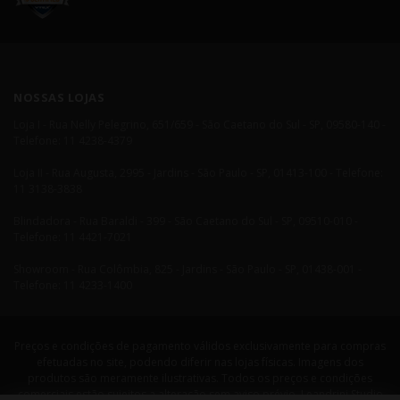
NOSSAS LOJAS
Loja I - Rua Nelly Pelegrino, 651/659 - São Caetano do Sul - SP, 09580-140 -
Telefone: 11 4238-4379
Loja II - Rua Augusta, 2995 - Jardins - São Paulo - SP, 01413-100 - Telefone:
11 3138-3838
Blindadora - Rua Baraldi - 399 - São Caetano do Sul - SP, 09510-010 -
Telefone: 11 4421-7021
Showroom - Rua Colômbia, 825 - Jardins - São Paulo - SP, 01438-001 -
Telefone: 11 4233-1400
Preços e condições de pagamento válidos exclusivamente para compras
efetuadas no site, podendo diferir nas lojas físicas. Imagens dos
produtos são meramente ilustrativas. Todos os preços e condições
comerciais estão sujeitos a alteração sem aviso prévio. Leandrini Studio