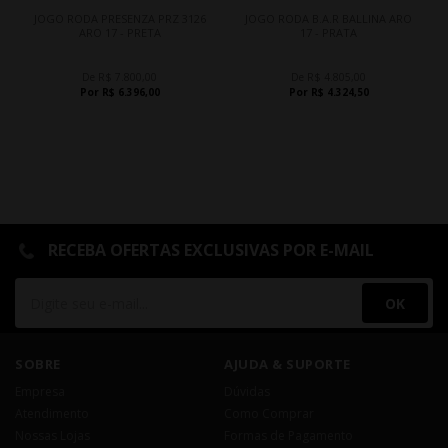
JOGO RODA PRESENZA PRZ 3126
JOGO RODA B.A.R BALLINA ARO
ARO 17 - PRETA
17 - PRATA
De R$ 7.800,00
De R$ 4.805,00
Por R$ 6.396,00
Por R$ 4.324,50
RECEBA OFERTAS EXCLUSIVAS POR E-MAIL
OK
SOBRE
AJUDA & SUPORTE
Empresa
Dúvidas
Atendimento
Como Comprar
Nossas Lojas
Formas de Pagamento