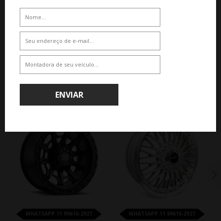
De R$ 5.710,00
De R$ 4.592,65
Por R$ 5.139,00
Por R$ 4.133,39
QUEM COMPROU, COMPROU TAMBÉM
ENVIAR
18%
10%
WHATSAPP 11 99610-2927
WHATSAPP 11 99610-2927