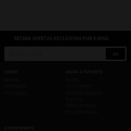
RECEBA OFERTAS EXCLUSIVAS POR E-MAIL
OK
SOBRE
AJUDA & SUPORTE
Empresa
Dúvidas
Atendimento
Como Comprar
Nossas Lojas
Formas de Pagamento
Segurança
Política de Entrega
Troca e Devolução
ATENDIMENTO