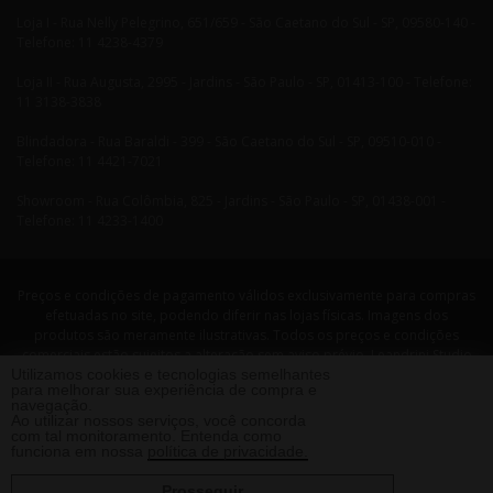
Loja I - Rua Nelly Pelegrino, 651/659 - São Caetano do Sul - SP, 09580-140 -
Telefone: 11 4238-4379
Loja II - Rua Augusta, 2995 - Jardins - São Paulo - SP, 01413-100 - Telefone:
11 3138-3838
Blindadora - Rua Baraldi - 399 - São Caetano do Sul - SP, 09510-010 -
Telefone: 11 4421-7021
Showroom - Rua Colômbia, 825 - Jardins - São Paulo - SP, 01438-001 -
Telefone: 11 4233-1400
Preços e condições de pagamento válidos exclusivamente para compras
efetuadas no site, podendo diferir nas lojas físicas. Imagens dos
produtos são meramente ilustrativas. Todos os preços e condições
comerciais estão sujeitos a alteração sem aviso prévio. Leandrini Studio
Utilizamos cookies e tecnologias semelhantes
Design. CNPJ: 08058479/0001-29 Rua Nelly Pellegrino, 651 CEP: 09580-140
para melhorar sua experiência de compra e
- São Caetano do Sul - SP Telefone: 11 4238 4379 Leandrini - Todos os
navegação.
direitos reservados. 2013 ®
Ao utilizar nossos serviços, você concorda
com tal monitoramento. Entenda como
funciona em nossa
política de privacidade.
Prosseguir