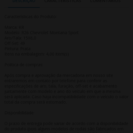
DESCRIÇÃO
CARACTERÍSTICAS
COMENTÁRIOS
Características do Produto:
Marca: KR
Modelo: R26 Chevrolet Montana Sport
Aro/Tala: 15X6,0
Off-Set: 49
Pintura: Prata
Itens na embalagem: 4,00 item(s)
Politica de compras:
Após compra e aprovação da mercadoria em nosso site
entraremos em contato por telefone para conferir as
especificações de aro, tala, furação, off-set e acabamento
juntamente com modelo e ano do veículo em que a mesma
será aplicada. Caso haja incompatibilidade com o veículo o valor
total da compra será estornado.
Disponibilidade:
O prazo de entrega pode variar de acordo com a disponibilidade
do produto (pois alguns modelos de rodas são fabricados em