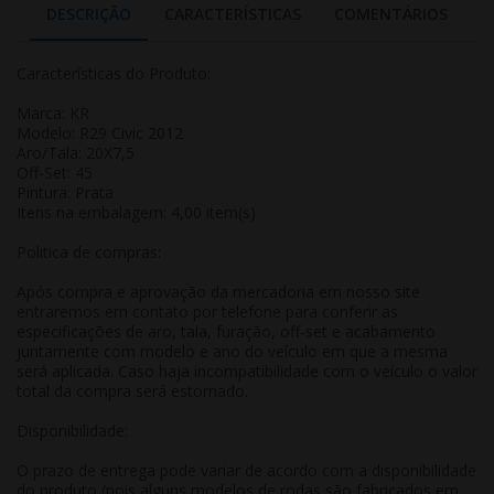
DESCRIÇÃO
CARACTERÍSTICAS
COMENTÁRIOS
Características do Produto:
Marca: KR
Modelo: R29 Civic 2012
Aro/Tala: 20X7,5
Off-Set: 45
Pintura: Prata
Itens na embalagem: 4,00 item(s)
Politica de compras:
Após compra e aprovação da mercadoria em nosso site
entraremos em contato por telefone para conferir as
especificações de aro, tala, furação, off-set e acabamento
juntamente com modelo e ano do veículo em que a mesma
será aplicada. Caso haja incompatibilidade com o veículo o valor
total da compra será estornado.
Disponibilidade:
O prazo de entrega pode variar de acordo com a disponibilidade
do produto (pois alguns modelos de rodas são fabricados em