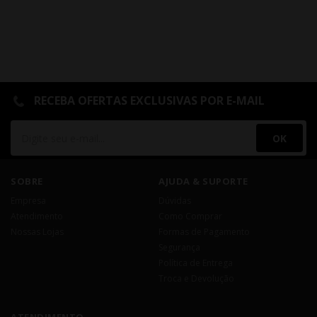
RECEBA OFERTAS EXCLUSIVAS POR E-MAIL
OK
SOBRE
AJUDA & SUPORTE
Empresa
Dúvidas
Atendimento
Como Comprar
Nossas Lojas
Formas de Pagamento
Segurança
Política de Entrega
Troca e Devolução