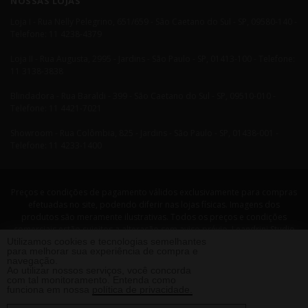
NOSSAS LOJAS
Loja I - Rua Nelly Pelegrino, 651/659 - São Caetano do Sul - SP, 09580-140 -
Telefone: 11 4238-4379
Loja II - Rua Augusta, 2995 - Jardins - São Paulo - SP, 01413-100 - Telefone:
11 3138-3838
Blindadora - Rua Baraldi - 399 - São Caetano do Sul - SP, 09510-010 -
Telefone: 11 4421-7021
Showroom - Rua Colômbia, 825 - Jardins - São Paulo - SP, 01438-001 -
Telefone: 11 4233-1400
Preços e condições de pagamento válidos exclusivamente para compras
efetuadas no site, podendo diferir nas lojas físicas. Imagens dos
produtos são meramente ilustrativas. Todos os preços e condições
comerciais estão sujeitos a alteração sem aviso prévio. Leandrini Studio
Utilizamos cookies e tecnologias semelhantes
Design. CNPJ: 08058479/0001-29 Rua Nelly Pellegrino, 651 CEP: 09580-140
para melhorar sua experiência de compra e
- São Caetano do Sul - SP Telefone: 11 4238 4379 Leandrini - Todos os
navegação.
direitos reservados. 2013 ®
Ao utilizar nossos serviços, você concorda
com tal monitoramento. Entenda como
funciona em nossa
política de privacidade.