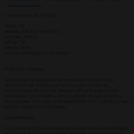
Características do Produto:
Marca: KR
Modelo: R38 Fox Prime 2012
Aro/Tala: 15X6,0
Off-Set: 38
Pintura: Prata
Itens na embalagem: 4,00 item(s)
Politica de compras:
Após compra e aprovação da mercadoria em nosso site
entraremos em contato por telefone para conferir as
especificações de aro, tala, furação, off-set e acabamento
juntamente com modelo e ano do veículo em que a mesma
será aplicada. Caso haja incompatibilidade com o veículo o valor
total da compra será estornado.
Disponibilidade:
O prazo de entrega pode variar de acordo com a disponibilidade
do produto (pois alguns modelos de rodas são fabricados em