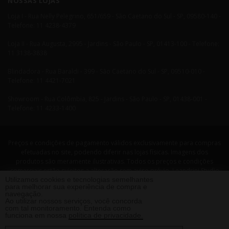
NOSSAS LOJAS
Loja I - Rua Nelly Pelegrino, 651/659 - São Caetano do Sul - SP, 09580-140 -
Telefone: 11 4238-4379
Loja II - Rua Augusta, 2995 - Jardins - São Paulo - SP, 01413-100 - Telefone:
11 3138-3838
Blindadora - Rua Baraldi - 399 - São Caetano do Sul - SP, 09510-010 -
Telefone: 11 4421-7021
Showroom - Rua Colômbia, 825 - Jardins - São Paulo - SP, 01438-001 -
Telefone: 11 4233-1400
Preços e condições de pagamento válidos exclusivamente para compras
efetuadas no site, podendo diferir nas lojas físicas. Imagens dos
produtos são meramente ilustrativas. Todos os preços e condições
comerciais estão sujeitos a alteração sem aviso prévio. Leandrini Studio
Utilizamos cookies e tecnologias semelhantes
Design. CNPJ: 08058479/0001-29 Rua Nelly Pellegrino, 651 CEP: 09580-140
para melhorar sua experiência de compra e
- São Caetano do Sul - SP Telefone: 11 4238 4379 Leandrini - Todos os
navegação.
direitos reservados. 2013 ®
Ao utilizar nossos serviços, você concorda
com tal monitoramento. Entenda como
funciona em nossa
política de privacidade.