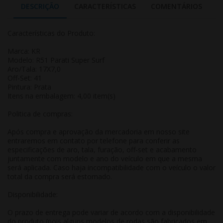
DESCRIÇÃO
CARACTERÍSTICAS
COMENTÁRIOS
Características do Produto:
Marca: KR
Modelo: R51 Parati Super Surf
Aro/Tala: 17X7,0
Off-Set: 41
Pintura: Prata
Itens na embalagem: 4,00 item(s)
Politica de compras:
Após compra e aprovação da mercadoria em nosso site
entraremos em contato por telefone para conferir as
especificações de aro, tala, furação, off-set e acabamento
juntamente com modelo e ano do veículo em que a mesma
será aplicada. Caso haja incompatibilidade com o veículo o valor
total da compra será estornado.
Disponibilidade:
O prazo de entrega pode variar de acordo com a disponibilidade
do produto (pois alguns modelos de rodas são fabricados em