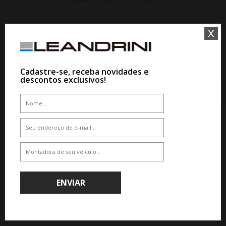
x
18%
10%
Cadastre-se, receba novidades e
descontos exclusivos!
WHATSAPP 11 99610-2927
WHATSAPP 11 99610-2927
JOGO RODA PRESENZA PRZ 3126
JOGO RODA B.A.R BALLINA ARO
ARO 17 - PRETA
17 - PRATA
De R$ 7.800,00
De R$ 4.805,00
ENVIAR
Por R$ 6.396,00
Por R$ 4.324,50