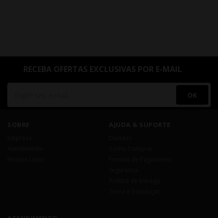
RECEBA OFERTAS EXCLUSIVAS POR E-MAIL
OK
SOBRE
AJUDA & SUPORTE
Empresa
Dúvidas
Atendimento
Como Comprar
Nossas Lojas
Formas de Pagamento
Segurança
Política de Entrega
Troca e Devolução