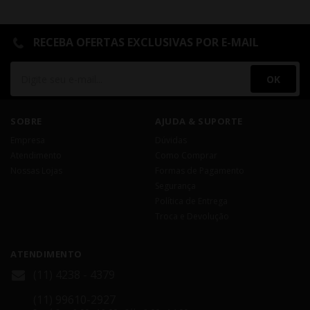
RECEBA OFERTAS EXCLUSIVAS POR E-MAIL
OK
SOBRE
AJUDA & SUPORTE
Empresa
Dúvidas
Atendimento
Como Comprar
Nossas Lojas
Formas de Pagamento
Segurança
Política de Entrega
Troca e Devolução
ATENDIMENTO
(11) 4238 - 4379
(11) 99610-2927