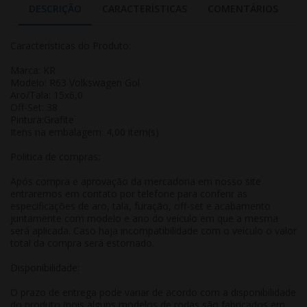
DESCRIÇÃO
CARACTERÍSTICAS
COMENTÁRIOS
Características do Produto:
Marca: KR
Modelo: R63 Volkswagen Gol
Aro/Tala: 15x6,0
Off-Set: 38
Pintura:Grafite
Itens na embalagem: 4,00 item(s)
Politica de compras:
Após compra e aprovação da mercadoria em nosso site
entraremos em contato por telefone para conferir as
especificações de aro, tala, furação, off-set e acabamento
juntamente com modelo e ano do veículo em que a mesma
será aplicada. Caso haja incompatibilidade com o veículo o valor
total da compra será estornado.
Disponibilidade:
O prazo de entrega pode variar de acordo com a disponibilidade
do produto (pois alguns modelos de rodas são fabricados em