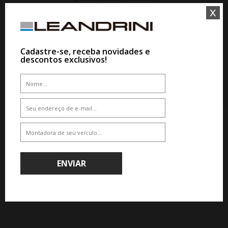
x
10%
10%
Cadastre-se, receba novidades e
WHATSAPP 11 99610-2927
descontos exclusivos!
WHATSAPP 11 99610-2927
JOGO RODA KR S63 CHEVROLET
ONIX PREMIER TURBO ARO 15-
PRETA
JOGO RODA KR S63 CHEVROLET
ONIX PREMIER TURBO ARO 15-
De R$ 3.224,00
GRAFITE DIAMANTADA
Por R$ 2.901,60
De R$ 3.224,00
Por R$ 2.901,60
ENVIAR