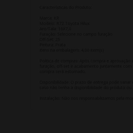
Características do Produto:
Marca: KR
Modelo: R72 Toyota Hilux
Aro/Tala: 16X7,0
Furação: Selecione no campo furação
Off-Set: 25
Pintura: Prata
Itens na embalagem: 4,00 item(s)
Politica de compras: Após compra e aprovação d
furação, off-set e acabamento juntamente com m
compra será estornado.
Disponibilidade: O prazo de entrega pode varia
caso não tenha a disponibilidade do produto ou 
Instalação: Não nos responsabilizamos pela mon