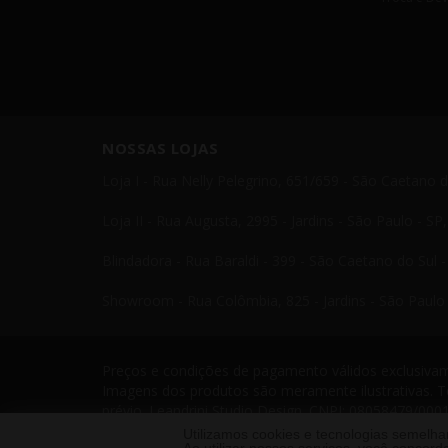
NOSSAS LOJAS
Loja I - Rua Nelly Pelegrino, 651/659 - São Caetano 
Loja II - Rua Augusta, 2995 - Jardins - São Paulo - S
Blindadora - Rua Baraldi - 399 - São Caetano do Sul 
Showroom - Rua Colômbia, 825 - Jardins - São Paulo 
Preços e condições de pagamento válidos exclusivame
Imagens dos produtos são meramente ilustrativas. T
prévio. Leandrini Studio Design. CNPJ: 08058479/0001
Telefone: 11 4238 4379 Leandrini - Todos os direito
Utilizamos cookies e tecnologias semelh