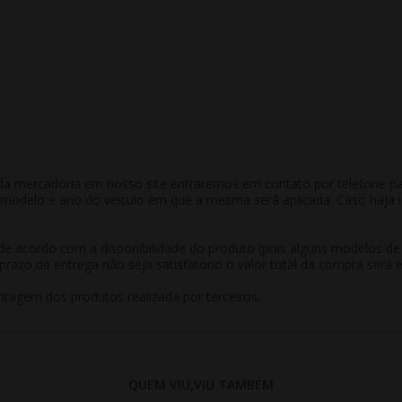
a mercadoria em nosso site entraremos em contato por telefone para 
odelo e ano do veículo em que a mesma será aplicada. Caso haja in
r de acordo com a disponibilidade do produto (pois alguns modelos d
prazo de entrega não seja satisfatório o valor total da compra será 
tagem dos produtos realizada por terceiros.
QUEM VIU,VIU TAMBÉM