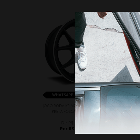
10%
WHATSAPP 11 99610-2927
JOGO RODA KR M28 BBS CI-R ARO 16 -
JOGO 
PRETA FOSCA DIAMANTADA
De R$ 3.875,00
Por R$ 3.487,50