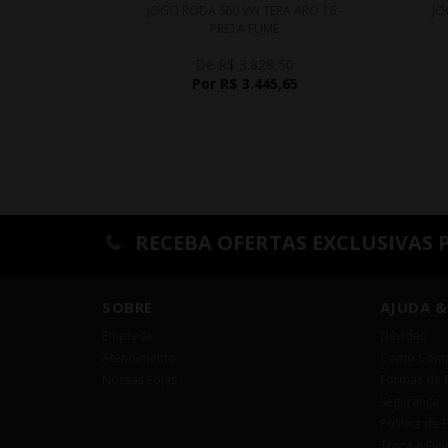
JOGO RODA S60 VW TERA ARO 16 -
JO
PRETA FUMÊ
De R$ 3.828,50
Por R$ 3.445,65
RECEBA OFERTAS EXCLUSIVAS 
SOBRE
AJUDA &
Empresa
Dúvidas
Atendimento
Como Comp
Nossas Lojas
Formas de 
Segurança
Política de 
Troca e De