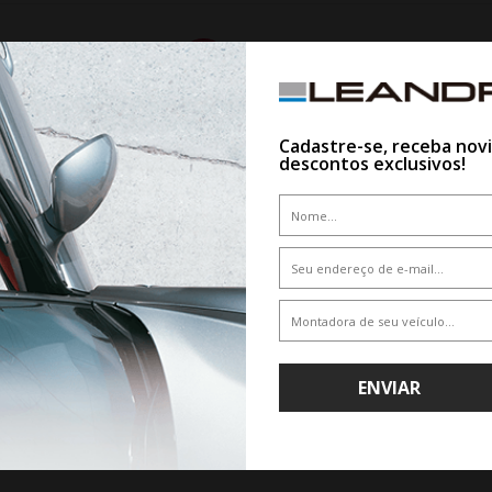
10%
Cadastre-se, receba nov
descontos exclusivos!
WHATSAPP 11 99610-2927
WHATSAPP 11 99610-2927
RODA KR S56 VW T-CROSS ARO 16 -
JOGO RODA KR S56 VW T-CROSS AR
ENVIAR
GRAFITE DIAMANTADA
PRETA DIAMANTADA
De R$ 3.828,50
De R$ 3.828,50
Por R$ 3.445,65
Por R$ 3.445,65