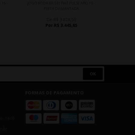
 16 -
JOGO RODA KR S41 FIAT PULSE ARO 16 -
JOGO R
PRETA DIAMANTADA
COROLLA AR
De R$ 3.828,50
D
Por R$ 3.445,65
P
OK
FORMAS DE PAGAMENTO
00 - 14:00
m.br