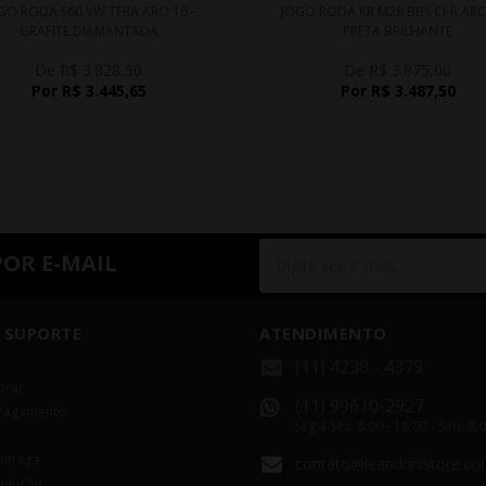
GO RODA S60 VW TERA ARO 16 -
JOGO RODA KR M28 BBS CI-R ARO
GRAFITE DIAMANTADA
PRETA BRILHANTE
De R$ 3.828,50
De R$ 3.875,00
Por R$ 3.445,65
Por R$ 3.487,50
POR E-MAIL
 SUPORTE
ATENDIMENTO
(11) 4238 - 4379
rar
(11) 99610-2927
Pagamento
Seg á Sex: 8:00 - 18:00 - Sáb: 8:
Entrega
contato@leandrinistore.co
volução