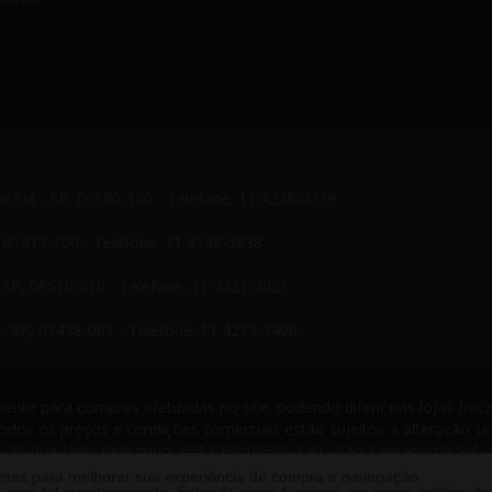
do Sul - SP, 09580-140 - Telefone: 11 4238-4379
P, 01413-100 - Telefone: 11 3138-3838
- SP, 09510-010 - Telefone: 11 4421-7021
- SP, 01438-001 - Telefone: 11 4233-1400
nte para compras efetuadas no site, podendo diferir nas lojas física
odos os preços e condições comerciais estão sujeitos a alteração s
-29 Rua Nelly Pellegrino, 651 CEP: 09580-140 - São Caetano do Sul -
s reservados. 2013 ®
antes para melhorar sua experiência de compra e navegação.