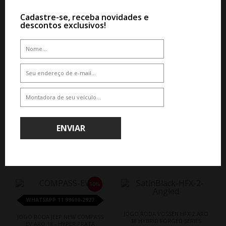
Por R$ 7.462,00
De R$ 9.870,00
Por R$ 8.093,40
Cadastre-se, receba novidades e
descontos exclusivos!
ENVIAR
QUEM COMPROU, COMPROU TAMBÉM
10%
WHATSAPP 11 99610-2927
JOGO RODA VOSSEN HFX-2 ARO
JOGO RODA JEEP NEW COMPASS
18 HYBRID FORGED SERIES
EV ARO 18 - HYPER PRATA