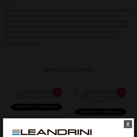
Obs:
Vendemos Somente o jogo (as 4 Rodas). Em casos de compras
por unidade (de 1 a 3 rodas), consulte nossa central de
atendimento para ver se há disponibilidade e para confirmação
do valor unitário pois rodas unitárias poderá ter valor diferente
do site. Compras realizadas da unidade sem aprovação ou
reserva com um de nossos consultores será cancelada
automaticamente.
QUEM VIU,VIU TAMBÉM
18%
18%
WHATSAPP 11 99610-2927
WHATSAPP 11 99610-2927
JOGO RODA PRESENZA PRZ 3045
x
ARO 18 - PRETA BRILHANTE
JOGO RODA PRZ 2530 ARO 18 -
PRETA DIAMANTADA
De R$ 9.100,00