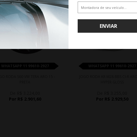
ENVIAR
WHATSAPP 11 99610-2927
WHATSAPP 11 99610-2927
GO RODA S60 VW TERA ARO 15 -
JOGO RODA KR M28 BBS CI-R ARO
PRETA
HYPER GLOSS
De R$ 3.224,00
De R$ 3.255,00
Por R$ 2.901,60
Por R$ 2.929,50