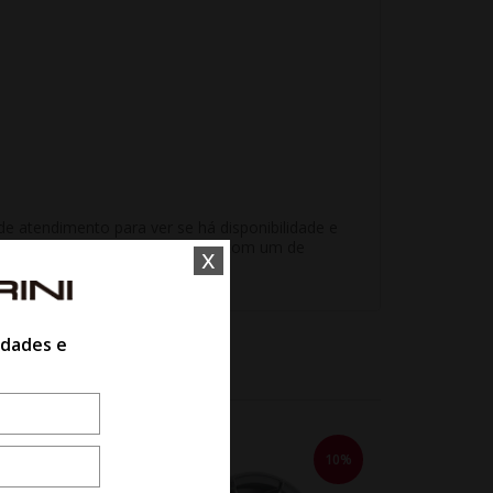
e atendimento para ver se há disponibilidade e
unidade sem aprovação ou reserva com um de
x
idades e
10%
10%