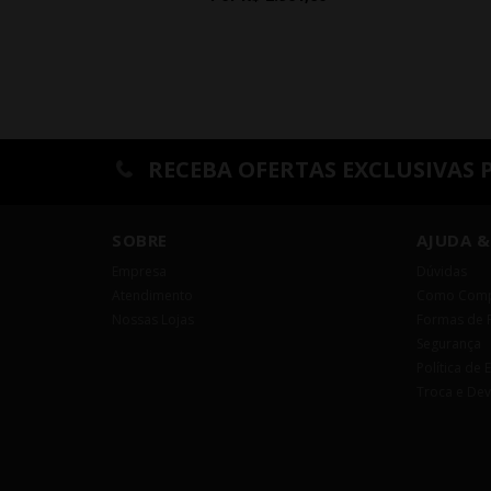
RECEBA OFERTAS EXCLUSIVAS 
SOBRE
AJUDA &
Empresa
Dúvidas
Atendimento
Como Comp
Nossas Lojas
Formas de 
Segurança
Política de 
Troca e De