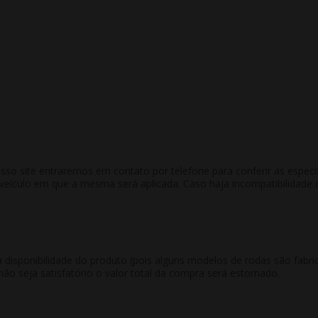
 site entraremos em contato por telefone para conferir as especific
culo em que a mesma será aplicada. Caso haja incompatibilidade co
 disponibilidade do produto (pois alguns modelos de rodas são fab
não seja satisfatório o valor total da compra será estornado.