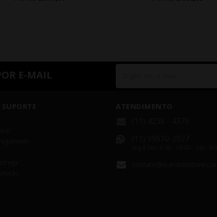
POR E-MAIL
 SUPORTE
ATENDIMENTO
(11) 4238 - 4379
rar
(11) 99610-2927
Pagamento
Seg á Sex: 8:00 - 18:00 - Sáb: 8:
Entrega
contato@leandrinistore.co
volução