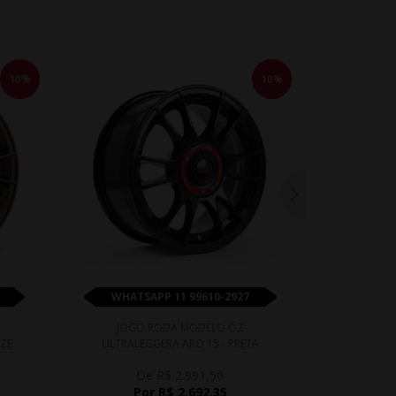
10%
10%
WHATSAPP 11 99610-2927
WHATS
JOGO RODA MODELO OZ
JOGO ROD
NZE
ULTRALEGGERA ARO 15 - PRETA
De R$ 2.991,50
D
Por R$ 2.692,35
P