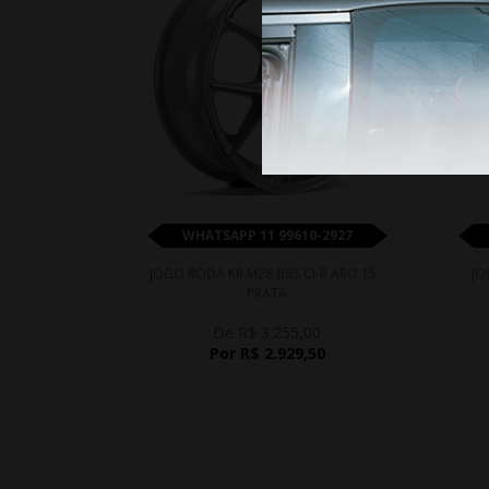
WHATSAPP 11 99610-2927
JOGO RODA KR M28 BBS CI-R ARO 15 -
JO
PRATA
De R$ 3.255,00
Por R$ 2.929,50