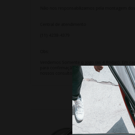
Não nos responsabilizamos pela montagem dos p
Central de atendimento
(11) 4238-4379
Obs:
Vendemos Somente o jogo (as 4 Rodas). Em casos
para confirmação do valor unitário pois rodas u
nossos consultores será cancelada automatica
10%