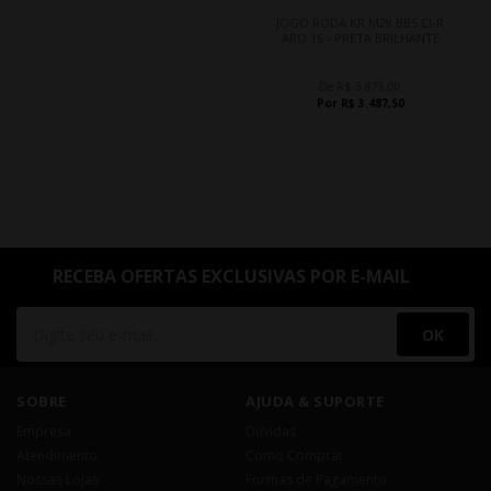
JOGO RODA KR M28 BBS CI-R
ARO 16 - PRETA BRILHANTE
De R$ 3.875,00
Por R$ 3.487,50
RECEBA OFERTAS EXCLUSIVAS POR E-MAIL
OK
SOBRE
AJUDA & SUPORTE
Empresa
Dúvidas
Atendimento
Como Comprar
Nossas Lojas
Formas de Pagamento