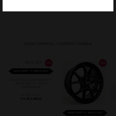
QUEM COMPROU, COMPROU TAMBÉM
10%
10%
WHATSAPP 11 99610-2927
JOGO RODA KR M22 BALLISTIC
JESTER ARO 16 - PRETA
DIAMANTADA
De R$ 6.742,50
Por R$ 6.068,25
WHATSAPP 11 99610-2927