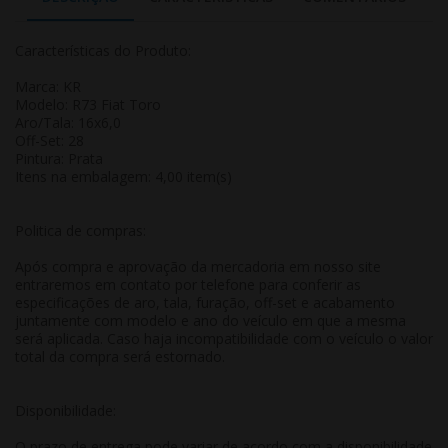
Características do Produto:
Marca: KR
Modelo: R73 Fiat Toro
Aro/Tala: 16x6,0
Off-Set: 28
Pintura: Prata
Itens na embalagem: 4,00 item(s)
Politica de compras:
Após compra e aprovação da mercadoria em nosso site
entraremos em contato por telefone para conferir as
especificações de aro, tala, furação, off-set e acabamento
juntamente com modelo e ano do veículo em que a mesma
será aplicada. Caso haja incompatibilidade com o veículo o valor
total da compra será estornado.
Disponibilidade:
O prazo de entrega pode variar de acordo com a disponibilidade