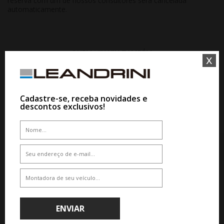
reserva com um de nossos consultores será cancelada
automaticamente.
QUEM VIU,VIU TAMBÉM
x
10%
10%
Cadastre-se, receba novidades e
descontos exclusivos!
WHATSAPP 11 99610-2927
WHATSAPP 11 99610-2927
JOGO RODA KR M28 BBS CI-R
ARO 16 - HYPER GLOSS
JOGO RODA KR S59 NIVUS
HIGHLINE ARO 16 - GRAFITE
De R$ 3.875,00
DIAMANTADA
Por R$ 3.487,50
De R$ 3.828,50
Por R$ 3.445,65
ENVIAR