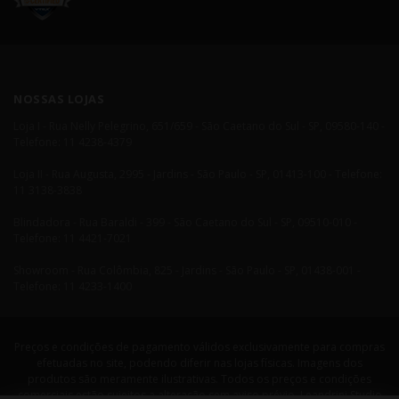
NOSSAS LOJAS
Loja I - Rua Nelly Pelegrino, 651/659 - São Caetano do Sul - SP, 09580-140 -
Telefone: 11 4238-4379
Loja II - Rua Augusta, 2995 - Jardins - São Paulo - SP, 01413-100 - Telefone:
11 3138-3838
Blindadora - Rua Baraldi - 399 - São Caetano do Sul - SP, 09510-010 -
Telefone: 11 4421-7021
Showroom - Rua Colômbia, 825 - Jardins - São Paulo - SP, 01438-001 -
Telefone: 11 4233-1400
Preços e condições de pagamento válidos exclusivamente para compras
efetuadas no site, podendo diferir nas lojas físicas. Imagens dos
produtos são meramente ilustrativas. Todos os preços e condições
comerciais estão sujeitos a alteração sem aviso prévio. Leandrini Studio