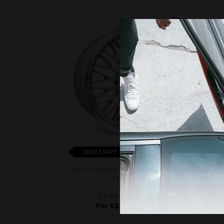
10%
WHATSAPP 11 99610-2927
JOGO RODA B.A.R BALLINA ARO 17 -
JOGO 
PRATA
De R$ 4.805,00
Por R$ 4.324,50