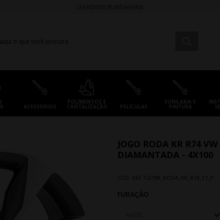
LEANDRINI BLINDAGENS
S
POLIMENTOS E
FUNILARIA E
INS
N
ACESSÓRIOS
CRISTALIZAÇÃO
PELÍCULAS
PINTURA
S
JOGO RODA KR R74 VW 
DIAMANTADA - 4X100
CÓD. REF.
152188_RODA_KR_R74_17_P
FURAÇÃO