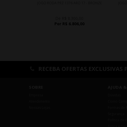
JOGO RODA PRZ 1376 ARO 17 - BRONZE
JOGO
De R$ 8.300,00
Por R$ 6.806,00
RECEBA OFERTAS EXCLUSIVAS 
SOBRE
AJUDA &
Empresa
Dúvidas
Atendimento
Como Comp
Nossas Lojas
Formas de 
Segurança
Política de 
Troca e De