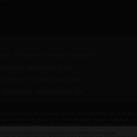
do Sul - SP, 09580-140 - Telefone: 11 4238-4379
P, 01413-100 - Telefone: 11 3138-3838
- SP, 09510-010 - Telefone: 11 4421-7021
- SP, 01438-001 - Telefone: 11 4233-1400
nte para compras efetuadas no site, podendo diferir nas lojas física
odos os preços e condições comerciais estão sujeitos a alteração s
-29 Rua Nelly Pellegrino, 651 CEP: 09580-140 - São Caetano do Sul -
s reservados. 2013 ®
antes para melhorar sua experiência de compra e navegação.