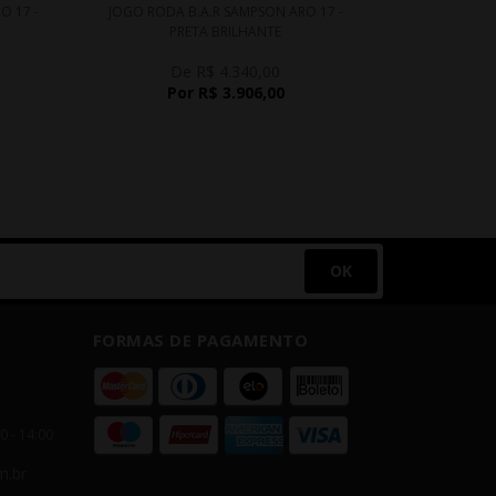
O 17 -
JOGO RODA B.A.R SAMPSON ARO 17 -
JOGO
PRETA BRILHANTE
ULTRALE
De R$ 4.340,00
D
Por R$ 3.906,00
P
OK
FORMAS DE PAGAMENTO
00 - 14:00
m.br