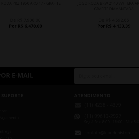
 RODA PRZ 1950 ARO 17 - GRAFITE
JOGO RODA BRW 2140 VW TERA AR
GRAFITE DIAMANTADA
De R$ 7.900,00
De R$ 4.592,65
Por R$ 6.478,00
Por R$ 4.133,39
POR E-MAIL
 SUPORTE
ATENDIMENTO
(11) 4238 - 4379
rar
(11) 99610-2927
Pagamento
Seg á Sex: 8:00 - 18:00 - Sáb: 8:
Entrega
contato@leandrinistore.co
volução