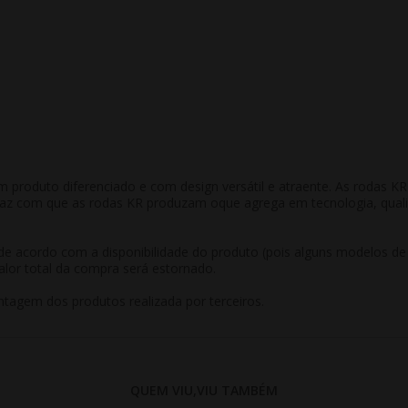
m produto diferenciado e com design versátil e atraente. As rodas 
 faz com que as rodas KR produzam oque agrega em tecnologia, qual
r de acordo com a disponibilidade do produto (pois alguns modelos d
alor total da compra será estornado.
tagem dos produtos realizada por terceiros.
QUEM VIU,VIU TAMBÉM