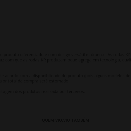
m produto diferenciado e com design versátil e atraente. As rodas 
 faz com que as rodas KR produzam oque agrega em tecnologia, qual
r de acordo com a disponibilidade do produto (pois alguns modelos d
alor total da compra será estornado.
tagem dos produtos realizada por terceiros.
QUEM VIU,VIU TAMBÉM