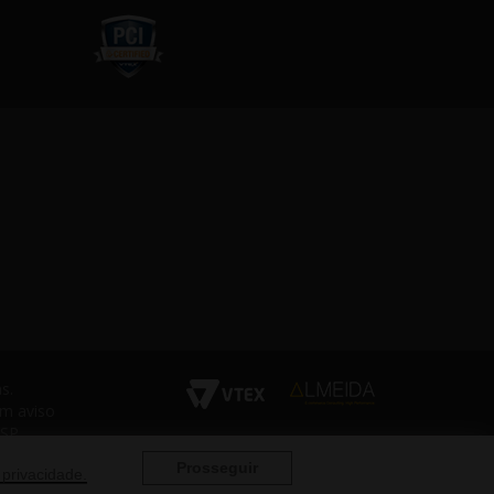
s.
em aviso
 SP
Prosseguir
 privacidade.