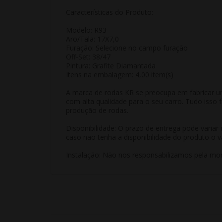
Características do Produto:
Modelo: R93
Aro/Tala: 17X7,0
Furação: Selecione no campo furação
Off-Set: 38/47
Pintura: Grafite Diamantada
Itens na embalagem: 4,00 item(s)
A marca de rodas KR se preocupa em fabricar u
com alta qualidade para o seu carro. Tudo isso
produção de rodas.
Disponibilidade: O prazo de entrega pode varia
caso não tenha a disponibilidade do produto o v
Instalação: Não nos responsabilizamos pela mon