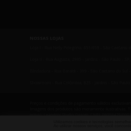
NOSSAS LOJAS
Loja I - Rua Nelly Pelegrino, 651/659 - São Caetano 
Loja II - Rua Augusta, 2995 - Jardins - São Paulo - S
Blindadora - Rua Baraldi - 399 - São Caetano do Sul 
Showroom - Rua Colômbia, 825 - Jardins - São Paulo 
Preços e condições de pagamento válidos exclusivame
Imagens dos produtos são meramente ilustrativas. T
prévio. Leandrini Studio Design. CNPJ: 08058479/0001
Telefone: 11 4238 4379 Leandrini - Todos os direito
Utilizamos cookies e tecnologias semelh
Ao utilizar nossos serviços, você conco