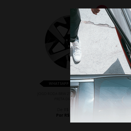
10%
WHATSAPP 11 99610-2927
JO
JOGO RODA BRW 2140 VW TERA ARO 17 -
PRETA DIAMANTADA
De R$ 4.592,65
Por R$ 4.133,39