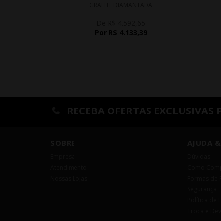
GRAFITE DIAMANTADA
De R$ 4.592,65
Por R$ 4.133,39
RECEBA OFERTAS EXCLUSIVAS 
SOBRE
AJUDA &
Empresa
Dúvidas
Atendimento
Como Comp
Nossas Lojas
Formas de 
Segurança
Política de 
Troca e De