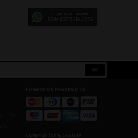
A
ULTRALE
D
CLIQUE AQUI E COMPRE
COM ESPECIALISTA
P
OK
FORMAS DE PAGAMENTO
00 - 14:00
m.br
COMPRA 100% SEGURA