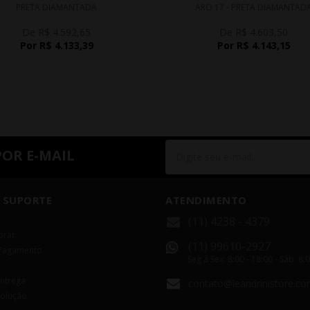
PRETA DIAMANTADA
ARO 17 - PRETA DIAMANTAD
De R$ 4.592,65
De R$ 4.603,50
Por R$ 4.133,39
Por R$ 4.143,15
POR E-MAIL
 SUPORTE
ATENDIMENTO
(11) 4238 - 4379
rar
(11) 99610-2927
Pagamento
Seg á Sex: 8:00 - 18:00 - Sáb: 8:
Entrega
contato@leandrinistore.co
volução