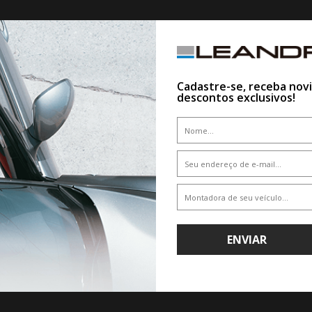
Cadastre-se, receba nov
descontos exclusivos!
GO RODA VOSSEN HFX-6 ARO 17
JOGO RODA VOSSEN HFX-4 ARO
HYBRID FORGED SERIES
HYBRID FORGED SERIES
ENVIAR
CLIQUE AQUI E COMPRE
CLIQUE AQUI E COMPR
COM ESPECIALISTA
COM ESPECIALIS