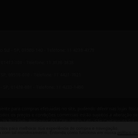
do Sul - SP, 09580-140 - Telefone: 11 4238-4379
P, 01413-100 - Telefone: 11 3138-3838
- SP, 09510-010 - Telefone: 11 4421-7021
- SP, 01438-001 - Telefone: 11 4233-1400
nte para compras efetuadas no site, podendo diferir nas lojas física
odos os preços e condições comerciais estão sujeitos a alteração s
-29 Rua Nelly Pellegrino, 651 CEP: 09580-140 - São Caetano do Sul -
s reservados. 2013 ®
antes para melhorar sua experiência de compra e navegação.
rda com tal monitoramento. Entenda como funciona em nossa
política de