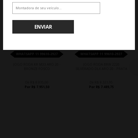
QUEM COMPROU, COMPROU TAMBÉM
ENVIAR
10%
10%
WHATSAPP 11 99610-2927
WHATSAPP 11 99610-2927
JOGO RODA KR M33 ARO 20 -
JOGO RODA BRW 2220
BRONZE FOSCO
SILVERADO DLX ARO 20 - PRATA
De R$ 8.835,00
De R$ 8.321,95
Por R$ 7.951,50
Por R$ 7.489,75