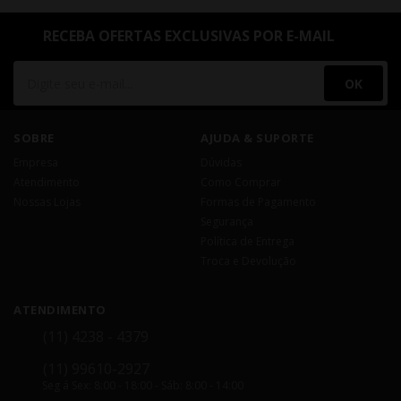
RECEBA OFERTAS EXCLUSIVAS POR E-MAIL
OK
SOBRE
AJUDA & SUPORTE
Empresa
Dúvidas
Atendimento
Como Comprar
Nossas Lojas
Formas de Pagamento
Segurança
Política de Entrega
Troca e Devolução
ATENDIMENTO
(11) 4238 - 4379
(11) 99610-2927
Seg á Sex: 8:00 - 18:00 - Sáb: 8:00 - 14:00