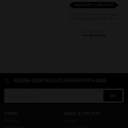
WHATSAPP 11 99610-2927
JOGO RODA KR M2 ALFA ROMEU
QUADRIFOGLIO ARO 15 - PRATA
De R$ 3.224,00
Por R$ 2.901,60
RECEBA OFERTAS EXCLUSIVAS POR E-MAIL
OK
SOBRE
AJUDA & SUPORTE
Empresa
Dúvidas
Atendimento
Como Comprar