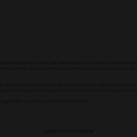
a mercadoria em nosso site entraremos em contato por telefone para 
odelo e ano do veículo em que a mesma será aplicada. Caso haja in
r de acordo com a disponibilidade do produto (pois alguns modelos d
prazo de entrega não seja satisfatório o valor total da compra será 
tagem dos produtos realizada por terceiros.
QUEM VIU,VIU TAMBÉM