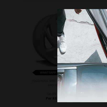
10%
WHATSAPP 11 99610-2927
JOGO RODA BRW 1990 GM KADETT GSI
JOG
ARO 18 - PRATA
De R$ 5.660,60
Por R$ 5.094,54