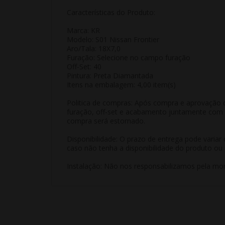
Características do Produto:
Marca: KR
Modelo: S01 Nissan Frontier
Aro/Tala: 18X7,0
Furação: Selecione no campo furação
Off-Set: 40
Pintura: Preta Diamantada
Itens na embalagem: 4,00 item(s)
Politica de compras: Após compra e aprovação d
furação, off-set e acabamento juntamente com m
compra será estornado.
Disponibilidade: O prazo de entrega pode varia
caso não tenha a disponibilidade do produto ou 
Instalação: Não nos responsabilizamos pela mon