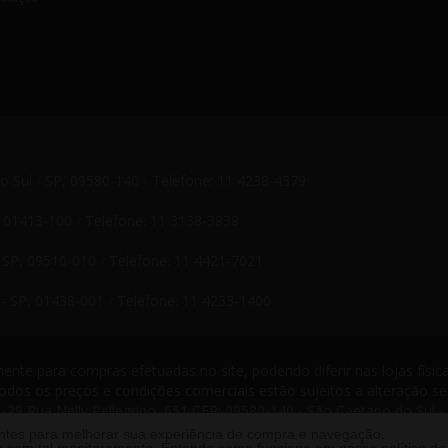
do Sul - SP, 09580-140 - Telefone: 11 4238-4379
P, 01413-100 - Telefone: 11 3138-3838
- SP, 09510-010 - Telefone: 11 4421-7021
- SP, 01438-001 - Telefone: 11 4233-1400
nte para compras efetuadas no site, podendo diferir nas lojas física
odos os preços e condições comerciais estão sujeitos a alteração s
-29 Rua Nelly Pellegrino, 651 CEP: 09580-140 - São Caetano do Sul -
s reservados. 2013 ®
antes para melhorar sua experiência de compra e navegação.