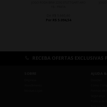
JOGO RODA BRW 2230 STUTTGART ARO
JOGO
18 - PRATA
De R$ 5.660,60
Por R$ 5.094,54
RECEBA OFERTAS EXCLUSIVAS 
SOBRE
AJUDA &
Empresa
Dúvidas
Atendimento
Como Comp
Nossas Lojas
Formas de 
Segurança
Política de 
Troca e De