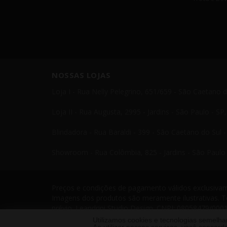
NOSSAS LOJAS
Loja I - Rua Nelly Pelegrino, 651/659 - São Caetano 
Loja II - Rua Augusta, 2995 - Jardins - São Paulo - S
Blindadora - Rua Baraldi - 399 - São Caetano do Sul 
Showroom - Rua Colômbia, 825 - Jardins - São Paulo 
Preços e condições de pagamento válidos exclusivame
Imagens dos produtos são meramente ilustrativas. T
prévio. Leandrini Studio Design. CNPJ: 08058479/0001
Telefone: 11 4238 4379 Leandrini - Todos os direito
Utilizamos cookies e tecnologias semelh