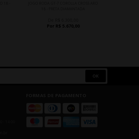
 18 -
JOGO RODA GT-7 COROLLA CROSS ARO
JOGO RODA B
18 - PRETA DIAMANTADA
PR
De R$ 6.300,00
D
Por R$ 5.670,00
P
OK
FORMAS DE PAGAMENTO
00 - 14:00
m.br