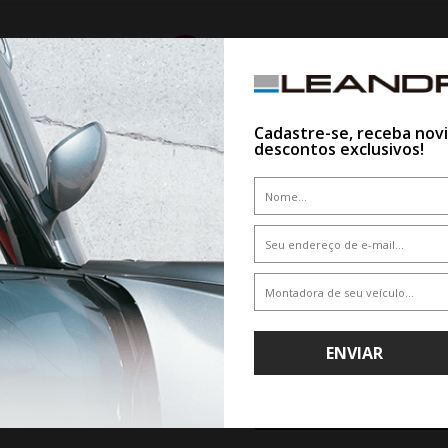
10%
Cadastre-se, receba nov
descontos exclusivos!
WHATSAPP 11 99610-2927
JOGO RODA VOSSEN HFX-4 ARO
HYBRID FORGED SERIES
O RODA GT SPORT ARO 18 - DARK
ENVIAR
GLOSS
De R$ 6.600,00
CLIQUE AQUI E COMPR
COM ESPECIALIS
Por R$ 5.940,00