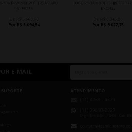
 RODA BRW 2060 ROTTERDAM ARO
JOGO RODA MODELO HRE FF10 ARO
18 - PRATA
BRONZE
De R$ 5.660,60
De R$ 6.345,00
Por R$ 5.094,54
Por R$ 6.027,75
POR E-MAIL
 SUPORTE
ATENDIMENTO
(11) 4238 - 4379
rar
(11) 99610-2927
Pagamento
Seg á Sex: 8:00 - 18:00 - Sáb: 8:
Entrega
contato@leandrinistore.co
volução